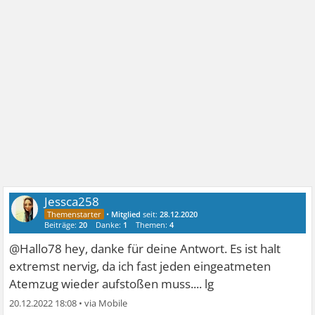
Jessca258
•
Mitglied
seit:
28.12.2020
Beiträge:
20
Danke:
1
Themen:
4
@Hallo78 hey, danke für deine Antwort. Es ist halt
extremst nervig, da ich fast jeden eingeatmeten
Atemzug wieder aufstoßen muss.... lg
20.12.2022 18:08
•