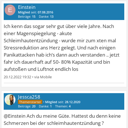
Einstein
E
Mitglied
seit:
07.08.2016
Beiträge:
15
Danke:
13
Ich kenn das sogar sehr gut über viele Jahre. Nach
einer Magenspiegelung - akute
Schleimhautentzündung - wurde mir zum xten mal
Stressreduktion ans Herz gelegt. Und nach einigen
Panikattacken hab ich’s dann auch verstanden .. jetzt
fahr ich dauerhaft auf 50- 80% Kapazität und bin
aufstoßen und Luftnot endlich los
20.12.2022 19:32
•
Jessca258
•
Mitglied
seit:
28.12.2020
Beiträge:
20
Danke:
1
Themen:
4
@Einstein Ach du meine Güte. Hattest du denn keine
Schmerzen bei der schleimhautentzündung ?