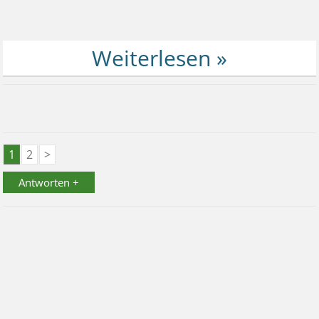
1
2
>
Antworten +