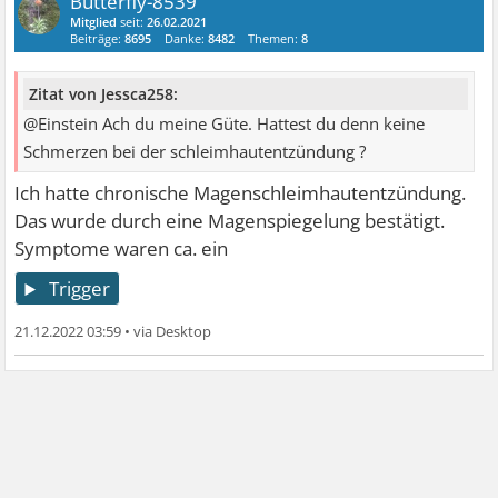
Butterfly-8539
Mitglied
seit:
26.02.2021
Beiträge:
8695
Danke:
8482
Themen:
8
Zitat von Jessca258:
@Einstein Ach du meine Güte. Hattest du denn keine
Schmerzen bei der schleimhautentzündung ?
Ich hatte chronische Magenschleimhautentzündung.
Das wurde durch eine Magenspiegelung bestätigt.
Symptome waren ca. ein
Trigger
21.12.2022 03:59
•