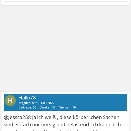
Hallo78
H
Mitglied
seit:
01.09.2022
Beiträge:
63
Danke:
13
Themen:
16
@Jessca258 ja ich weiß , diese körperlichen Sachen
sind einfach nur nervig und belastend. Ich kann dich