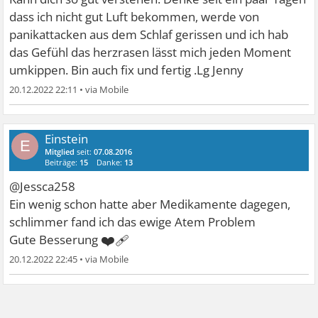
dass ich nicht gut Luft bekommen, werde von
panikattacken aus dem Schlaf gerissen und ich hab
das Gefühl das herzrasen lässt mich jeden Moment
umkippen. Bin auch fix und fertig .Lg Jenny
20.12.2022 22:11
•
Einstein
E
Mitglied
seit:
07.08.2016
Beiträge:
15
Danke:
13
@Jessca258
Ein wenig schon hatte aber Medikamente dagegen,
schlimmer fand ich das ewige Atem Problem
❤‍🩹
Gute Besserung
20.12.2022 22:45
•