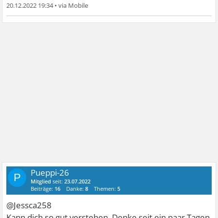
20.12.2022 19:34
•
Pueppi-26
P
Mitglied
seit:
23.07.2022
Beiträge:
16
Danke:
8
Themen:
5
@Jessca258
Kann dich so gut verstehen. Denke seit ein paar Tagen