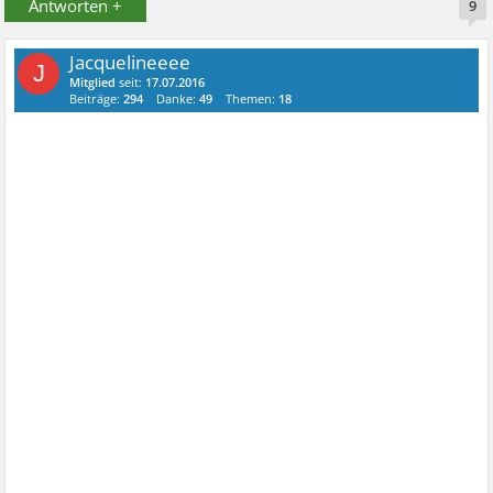
Antworten +
9
Jacquelineeee
J
Mitglied
seit:
17.07.2016
Beiträge:
294
Danke:
49
Themen:
18