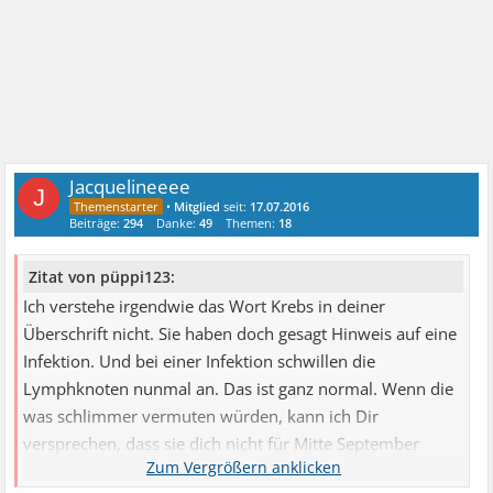
Jacquelineeee
J
•
Mitglied
seit:
17.07.2016
Beiträge:
294
Danke:
49
Themen:
18
Zitat von püppi123:
Ich verstehe irgendwie das Wort Krebs in deiner
Überschrift nicht. Sie haben doch gesagt Hinweis auf eine
Infektion. Und bei einer Infektion schwillen die
Lymphknoten nunmal an. Das ist ganz normal. Wenn die
was schlimmer vermuten würden, kann ich Dir
versprechen, dass sie dich nicht für Mitte September
einbestellt hätten, sondern für morgen.