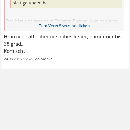
statt gefunden hat.
Das hört sich ganz nach Eppstein Barr an. Man nennt es
auch Pfeiffersches Drüsenfieber.
Hmm ich hatte aber nie hohes fieber, immer nur bis
38 grad..
Komisch ...
24.08.2016 15:52
•