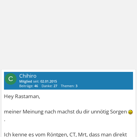
Chihiro
C
Mitglied
seit:
02.01.2015
Beiträge:
46
Danke:
27
Themen:
3
Hey Rastaman,
meiner Meinung nach machst du dir unnötig Sorgen
.
Ich kenne es vom Röntgen, CT, Mrt, dass man direkt