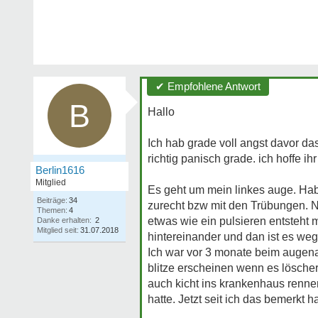
✔ Empfohlene Antwort
B
Hallo
Ich hab grade voll angst davor da
richtig panisch grade. ich hoffe i
Berlin1616
Mitglied
Es geht um mein linkes auge. Ha
Beiträge:
34
zurecht bzw mit den Trübungen. N
Themen:
4
etwas wie ein pulsieren entsteht m
Danke erhalten:
2
Mitglied seit:
31.07.2018
hintereinander und dan ist es weg
Ich war vor 3 monate beim augenar
blitze erscheinen wenn es löscher
auch kicht ins krankenhaus rennen
hatte. Jetzt seit ich das bemerkt 