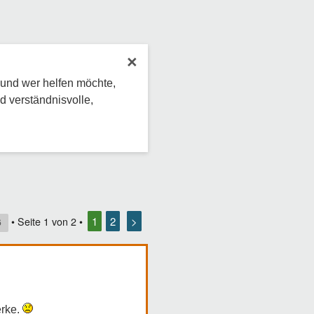
×
 und wer helfen möchte,
d verständnisvolle,
1
2
>
• Seite
1
von
2
•
6
erke.