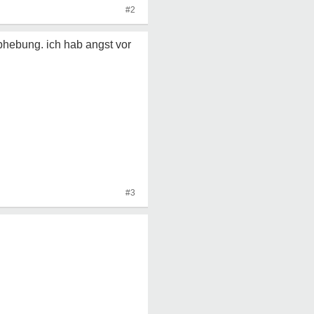
#2
abhebung. ich hab angst vor
#3