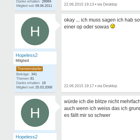
Danke erhalten:
28984
22.06.2015 19:13
•
Mitglied seit:
09.06.2011
okay ... ich muss sagen ich hab so
H
einer op oder sowas
Hopeless2
Mitglied
Beiträge:
341
Themen:
81
Danke erhalten:
18
22.06.2015 19:17
•
Mitglied seit:
25.03.2008
würde ich die blitze nicht mehrfa
H
auch wenn ich weiss das ich grund
es fällt mir so schwer
Hopeless2