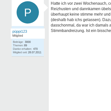
Hatte ich vor zwei Wochenauch, co
P
Reizhusten und dannkamen übelst
überhaupt keine stimme mehr und
(deshalb hab ichs gelassen). Da
dasschonmal, da war ich damals au
Stimmbandreizung. Ist ein bissch
püppi123
Mitglied
Beiträge:
3000
Themen:
89
Danke erhalten:
470
Mitglied seit:
28.07.2011