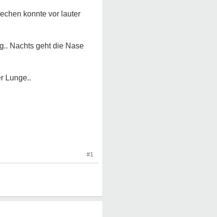
echen konnte vor lauter
ng.. Nachts geht die Nase
r Lunge..
#1