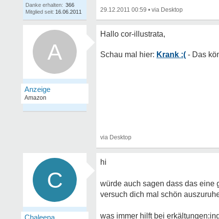
Danke erhalten:
366
29.12.2011 00:59
•
Mitglied seit:
16.06.2011
A
Krank :(
hi
C
würde auch sagen dass das eine ga
versuch dich mal schön auszuruh
was immer hilft bei erkältungen:i
Chaleena