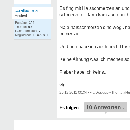
Es fing mit Halsschmerzen an und
cor-illustrata
schmerzen.. Dann kam auch noch vo
Mitglied
Beiträge:
394
Themen:
90
Naja halsschmerzen sind weg.. hab
Danke erhalten:
7
immer zu...
Mitglied seit:
12.02.2011
Und nun habe ich auch noch Huste
Keine Ahnung was ich machen soll.
Fieber habe ich keins..
vlg
29.12.2011 00:34
•
•
10 Antworten ↓