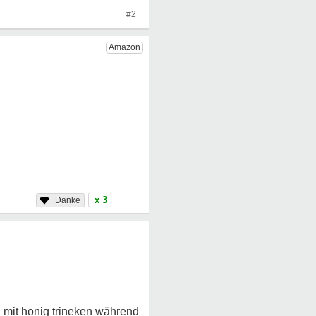
#2
x 3
d mit honig trineken während