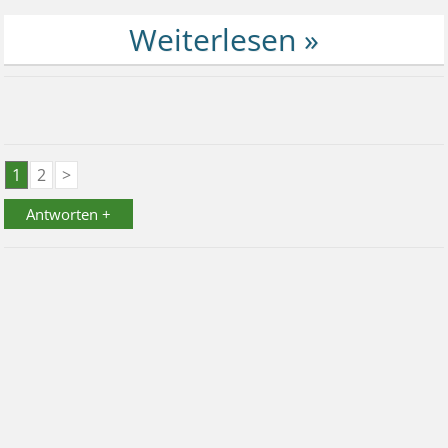
1
2
>
Antworten +