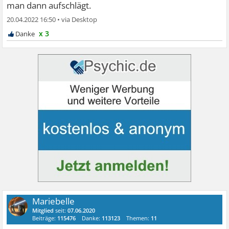
man dann aufschlägt.
20.04.2022 16:50
•
x 3
Mariebelle
Mitglied
seit:
07.06.2020
Beiträge:
115476
Danke:
113123
Themen:
11