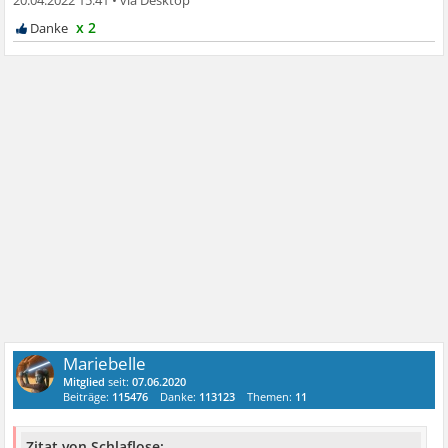
20.04.2022 15:41
•
x 2
Mariebelle
Mitglied
seit:
07.06.2020
Beiträge:
115476
Danke:
113123
Themen:
11
Zitat von Schlaflose: