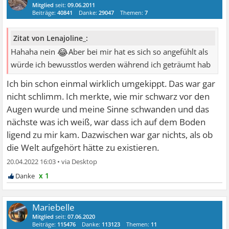
Mitglied
seit:
09.06.2011
Beiträge:
40841
Danke:
29047
Themen:
7
Zitat von Lenajoline_:
😂
Hahaha nein
Aber bei mir hat es sich so angefühlt als
würde ich bewusstlos werden während ich geträumt hab
Ich bin schon einmal wirklich umgekippt. Das war gar
nicht schlimm. Ich merkte, wie mir schwarz vor den
Augen wurde und meine Sinne schwanden und das
nächste was ich weiß, war dass ich auf dem Boden
ligend zu mir kam. Dazwischen war gar nichts, als ob
die Welt aufgehört hätte zu existieren.
20.04.2022 16:03
•
x 1
Mariebelle
Mitglied
seit:
07.06.2020
Beiträge:
115476
Danke:
113123
Themen:
11