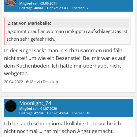
Mitglied
seit:
09.06.2011
Beiträge:
40841
Danke:
29047
Themen:
7
Zitat von Mariebelle:
Ja,kommt drauf an,wo man umkippt u aufschlaegt.Das ist
schon sehr gefaehrlich.
In der Regel sackt man in sich zusammen und fällt
nicht steif um wie ein Besenstiel. Bei mir war es auf
dem Küchenboden. Ich hatte mir überhaupt nicht
wehgetan.
20.04.2022 16:18
•
Moonlight_74
Mitglied
seit:
01.07.2020
Beiträge:
42794
Danke:
43894
Themen:
10
Ich bin auch schon einmal kollabiert....brauche ich
nicht nochmal.... hat mir schon Angst gemacht.