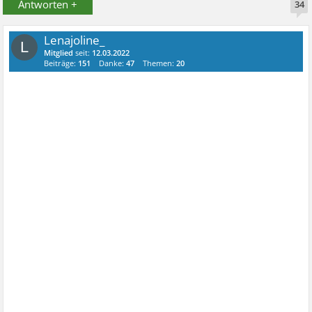
Antworten +
34
Lenajoline_
L
Mitglied
seit:
12.03.2022
Beiträge:
151
Danke:
47
Themen:
20