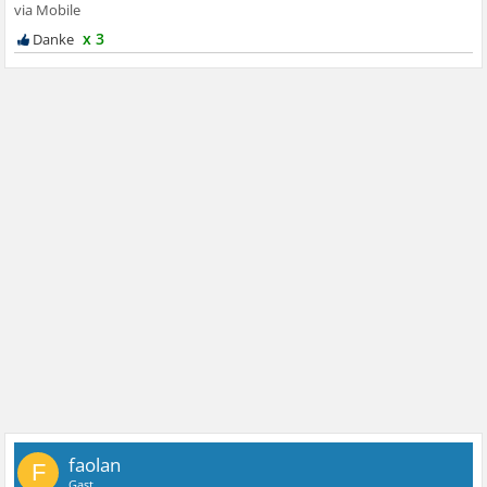
x 3
faolan
F
Gast