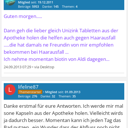
Mitglied
seit:
19.12.2011
Beiträge:
5953
Danke:
145
Themen:
4
Guten morgen.....
Dann geh die lieber gleich Unizink Tabletten aus der
Apotheke holen die helfen auch gegen Haarausfall
.....die hat damals ne Freundin von mir empfohlen
bekommen bei Haarausfall ...
Ich nehme momentan biotin von Aldi dagegen...
24.09.2013 07:29
•
lifeline87
L
•
Mitglied
seit:
01.09.2013
Beiträge:
276
Danke:
32
Themen:
35
Danke erstmal für eure Antworten. Ich werde mir mal
sone Kapseln aus der Apotheke holen. Vielleicht wirds
ja dadurch besser. Momentan kann ich jeden Tag das
Bad putzen...ein Wunder dass der Abfluss noch nicht