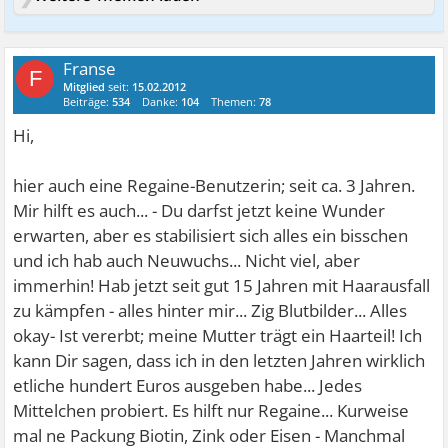
Franse
F
Mitglied
seit:
15.02.2012
Beiträge:
534
Danke:
104
Themen:
78
Hi,
hier auch eine Regaine-Benutzerin; seit ca. 3 Jahren.
Mir hilft es auch... - Du darfst jetzt keine Wunder
erwarten, aber es stabilisiert sich alles ein bisschen
und ich hab auch Neuwuchs... Nicht viel, aber
immerhin! Hab jetzt seit gut 15 Jahren mit Haarausfall
zu kämpfen - alles hinter mir... Zig Blutbilder... Alles
okay- Ist vererbt; meine Mutter trägt ein Haarteil! Ich
kann Dir sagen, dass ich in den letzten Jahren wirklich
etliche hundert Euros ausgeben habe... Jedes
Mittelchen probiert. Es hilft nur Regaine... Kurweise
mal ne Packung Biotin, Zink oder Eisen - Manchmal