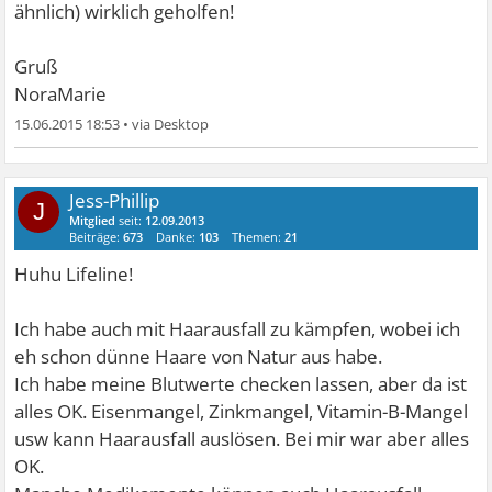
ähnlich) wirklich geholfen!
Gruß
NoraMarie
15.06.2015 18:53
•
Jess-Phillip
J
Mitglied
seit:
12.09.2013
Beiträge:
673
Danke:
103
Themen:
21
Huhu Lifeline!
Ich habe auch mit Haarausfall zu kämpfen, wobei ich
eh schon dünne Haare von Natur aus habe.
Ich habe meine Blutwerte checken lassen, aber da ist
alles OK. Eisenmangel, Zinkmangel, Vitamin-B-Mangel
usw kann Haarausfall auslösen. Bei mir war aber alles
OK.