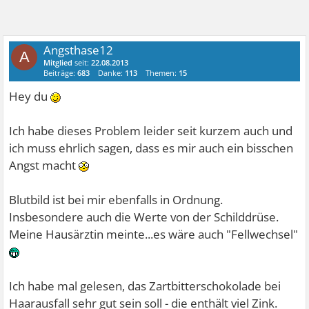
Angsthase12
A
Mitglied
seit:
22.08.2013
Beiträge:
683
Danke:
113
Themen:
15
Hey du
Ich habe dieses Problem leider seit kurzem auch und
ich muss ehrlich sagen, dass es mir auch ein bisschen
Angst macht
Blutbild ist bei mir ebenfalls in Ordnung.
Insbesondere auch die Werte von der Schilddrüse.
Meine Hausärztin meinte...es wäre auch "Fellwechsel"
Ich habe mal gelesen, das Zartbitterschokolade bei
Haarausfall sehr gut sein soll - die enthält viel Zink.