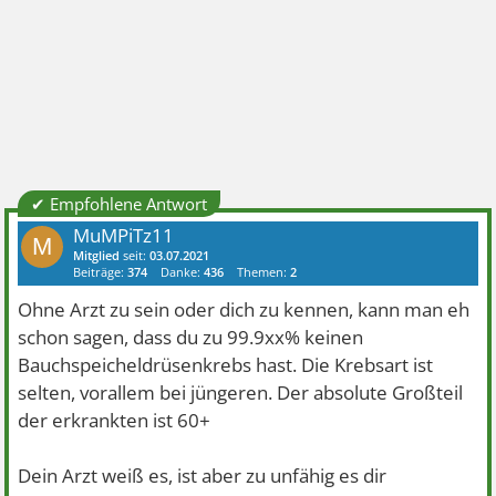
✔ Empfohlene Antwort
MuMPiTz11
M
Mitglied
seit:
03.07.2021
Beiträge:
374
Danke:
436
Themen:
2
Ohne Arzt zu sein oder dich zu kennen, kann man eh
schon sagen, dass du zu 99.9xx% keinen
Bauchspeicheldrüsenkrebs hast. Die Krebsart ist
selten, vorallem bei jüngeren. Der absolute Großteil
der erkrankten ist 60+
Dein Arzt weiß es, ist aber zu unfähig es dir