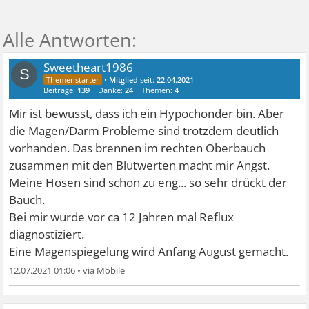
Sweetheart1986
S
•
Mitglied
seit:
22.04.2021
Beiträge:
139
Danke:
24
Themen:
4
Mir ist bewusst, dass ich ein Hypochonder bin. Aber
die Magen/Darm Probleme sind trotzdem deutlich
vorhanden. Das brennen im rechten Oberbauch
zusammen mit den Blutwerten macht mir Angst.
Meine Hosen sind schon zu eng... so sehr drückt der
Bauch.
Bei mir wurde vor ca 12 Jahren mal Reflux
diagnostiziert.
Eine Magenspiegelung wird Anfang August gemacht.
12.07.2021 01:06
•