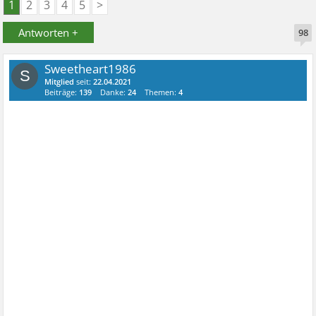
1
2
3
4
5
>
Antworten +
98
Sweetheart1986
S
Mitglied
seit:
22.04.2021
Beiträge:
139
Danke:
24
Themen:
4