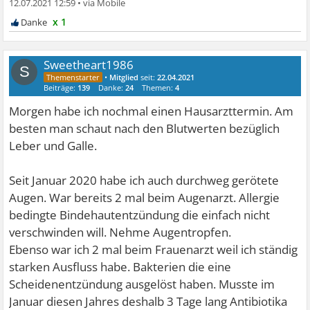
12.07.2021 12:59
•
x 1
Sweetheart1986
S
•
Mitglied
seit:
22.04.2021
Beiträge:
139
Danke:
24
Themen:
4
Morgen habe ich nochmal einen Hausarzttermin. Am
besten man schaut nach den Blutwerten bezüglich
Leber und Galle.
Seit Januar 2020 habe ich auch durchweg gerötete
Augen. War bereits 2 mal beim Augenarzt. Allergie
bedingte Bindehautentzündung die einfach nicht
verschwinden will. Nehme Augentropfen.
Ebenso war ich 2 mal beim Frauenarzt weil ich ständig
starken Ausfluss habe. Bakterien die eine
Scheidenentzündung ausgelöst haben. Musste im
Januar diesen Jahres deshalb 3 Tage lang Antibiotika