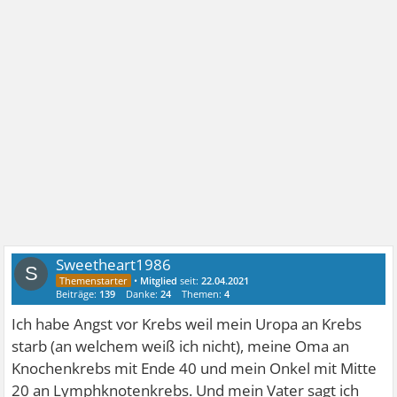
Sweetheart1986
S
•
Mitglied
seit:
22.04.2021
Beiträge:
139
Danke:
24
Themen:
4
Ich habe Angst vor Krebs weil mein Uropa an Krebs
starb (an welchem weiß ich nicht), meine Oma an
Knochenkrebs mit Ende 40 und mein Onkel mit Mitte
20 an Lymphknotenkrebs. Und mein Vater sagt ich