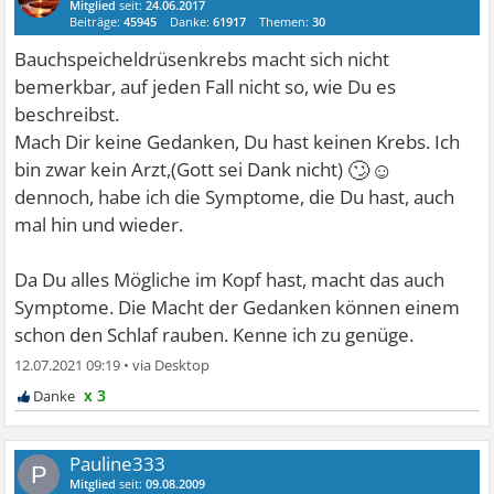
Mitglied
seit:
24.06.2017
Beiträge:
45945
Danke:
61917
Themen:
30
Bauchspeicheldrüsenkrebs macht sich nicht
bemerkbar, auf jeden Fall nicht so, wie Du es
beschreibst.
Mach Dir keine Gedanken, Du hast keinen Krebs. Ich
🙄☺
bin zwar kein Arzt,(Gott sei Dank nicht)
dennoch, habe ich die Symptome, die Du hast, auch
mal hin und wieder.
Da Du alles Mögliche im Kopf hast, macht das auch
Symptome. Die Macht der Gedanken können einem
schon den Schlaf rauben. Kenne ich zu genüge.
12.07.2021 09:19
•
x 3
Pauline333
P
Mitglied
seit:
09.08.2009