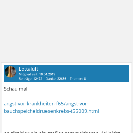
Lottaluft
Mitglied
seit:
10.04.2019
Beiträge:
12472
Danke:
22656
Themen:
8
Schau mal
angst-vor-krankheiten-f65/angst-vor-
bauchspeicheldruesenkrebs-t55009.html