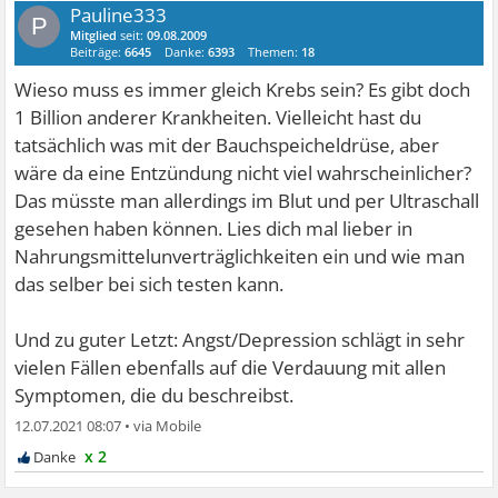
Pauline333
P
Mitglied
seit:
09.08.2009
Beiträge:
6645
Danke:
6393
Themen:
18
Wieso muss es immer gleich Krebs sein? Es gibt doch
1 Billion anderer Krankheiten. Vielleicht hast du
tatsächlich was mit der Bauchspeicheldrüse, aber
wäre da eine Entzündung nicht viel wahrscheinlicher?
Das müsste man allerdings im Blut und per Ultraschall
gesehen haben können. Lies dich mal lieber in
Nahrungsmittelunverträglichkeiten ein und wie man
das selber bei sich testen kann.
Und zu guter Letzt: Angst/Depression schlägt in sehr
vielen Fällen ebenfalls auf die Verdauung mit allen
Symptomen, die du beschreibst.
12.07.2021 08:07
•
x 2