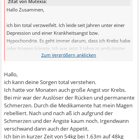
Zitat von Mutexia:
Hallo Zusammen,
ich bin total verzweifelt. Ich leide seit Jahren unter einer
Depression und einer Krankheitsangst bzw.
Hypochondrie. Es geht immer darum, dass ich Krebs habe
oder kriegen könnte. Ich war jetzt 3 Jahre in ambulanter
Therapie und nehme täglich 20mg Citalopram. Vermutlich
ist der Auslöser in meiner Kindheit, da ich dort seitens der
Eltern nie Sicherheit/Liebe erfahren habe...
Hallo,
ich kann deine Sorgen total verstehen.
Jetzt habe ich in den letzten 3 1/2 Wochen ca. 4 Kilo
Ich hatte vor Monaten auch große Angst vor Krebs.
abgenommen. Ich bin 31 Jahre alt und 1,90 m groß. Mein
Bei mir war der Auslöser der Rücken und permanente
Gewicht lag immer bei ca. 81,5 Kilo (ohne Klamotten =
Schmerzen. Durch die Medikamente hat mein Magen
79,5) und liegt jetzt bei 77,1 (ohne Klamotten 75,1).
rebelliert. Nach und nach aß ich aufgrund der
Schmerzen und der Ängste kaum noch. Irgendwann
In den letzten 3 Wochen hatte ich erheblichen Stress. Ich
verschwand dann auch der Appetit.
bin umgezogen, nachdem ich in der alten Wohnung das
Ich bin in kurzer Zeit von 54kg bei 1.63m auf 48kg