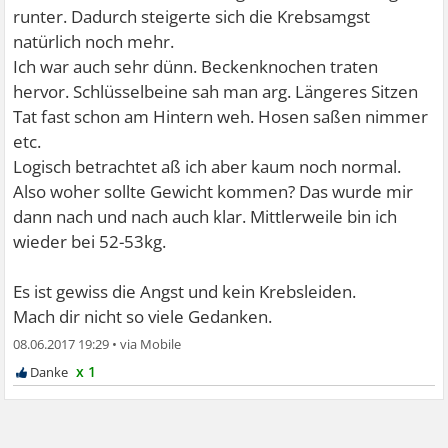
Gefühl hatte, dass sie mich krank macht. In der neuen
runter. Dadurch steigerte sich die Krebsamgst
Wohnung stellte sich direkt am ersten tag die Angst ein,
natürlich noch mehr.
dass sie mit asbest kontaminiert sein könnte und ich in
Ich war auch sehr dünn. Beckenknochen traten
30 Jahren Lungenkrebs kriegen könnte. Die gesamte
hervor. Schlüsselbeine sah man arg. Längeres Sitzen
Angstpalette war anwesend. Weinanfälle, Zittern, Unruhe,
Tat fast schon am Hintern weh. Hosen saßen nimmer
Ein- bzw. Durchschlafprobleme etc. etc. Zudem war ich
etc.
auch noch eine Woche mit einem Infekt angeschlagen
Logisch betrachtet aß ich aber kaum noch normal.
(Halsentzündung mit schmerzhaft geschwollenen
Also woher sollte Gewicht kommen? Das wurde mir
Lymphknoten am Hals). Meine Nahrungsaufnahme war
dann nach und nach auch klar. Mittlerweile bin ich
nicht so hoch wie sonst. Ich hatte ohnehin keinen Appetit
wieder bei 52-53kg.
aufgrund der Angst und des Infekts.
Es ist gewiss die Angst und kein Krebsleiden.
Das Fazit aus der Zeit: Ich war in der Klinik für ein
Mach dir nicht so viele Gedanken.
Aufnahmegespräch zu einer stationären
08.06.2017 19:29
•
psychosomatischen Behandlung. Diese sollte hoffentlich
x 1
bald starten...
Vor 8 Tagen habe ich mich gewogen und die Waage zeigte