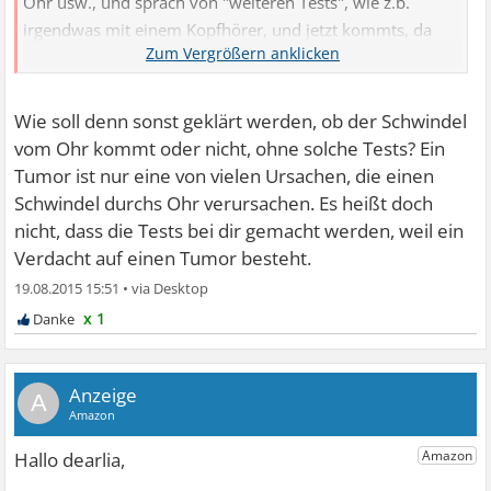
Ohr usw., und sprach von "weiteren Tests", wie z.b.
irgendwas mit einem Kopfhörer, und jetzt kommts, da
"könne man z.b. auch feststellen ob irgendwo ein Tumor
ist"...... und da war es vorbei.
Wie soll denn sonst geklärt werden, ob der Schwindel
vom Ohr kommt oder nicht, ohne solche Tests? Ein
Tumor ist nur eine von vielen Ursachen, die einen
Schwindel durchs Ohr verursachen. Es heißt doch
nicht, dass die Tests bei dir gemacht werden, weil ein
Verdacht auf einen Tumor besteht.
19.08.2015 15:51
•
x 1
A