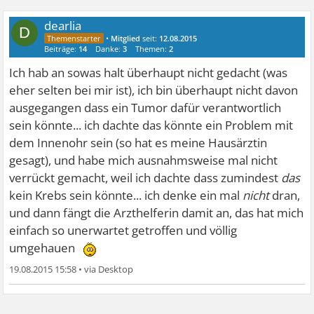
dearlia
D
•
Mitglied
seit:
12.08.2015
Beiträge:
14
Danke:
3
Themen:
2
Ich hab an sowas halt überhaupt nicht gedacht (was
eher selten bei mir ist), ich bin überhaupt nicht davon
ausgegangen dass ein Tumor dafür verantwortlich
sein könnte... ich dachte das könnte ein Problem mit
dem Innenohr sein (so hat es meine Hausärztin
gesagt), und habe mich ausnahmsweise mal nicht
verrückt gemacht, weil ich dachte dass zumindest
das
kein Krebs sein könnte... ich denke ein mal
nicht
dran,
und dann fängt die Arzthelferin damit an, das hat mich
einfach so unerwartet getroffen und völlig
umgehauen
19.08.2015 15:58
•