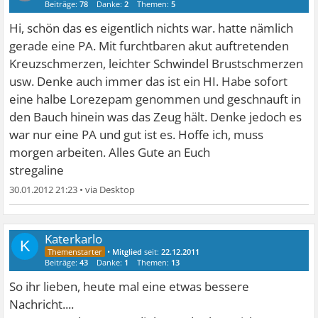
Beiträge:
78
Danke:
2
Themen:
5
Hi, schön das es eigentlich nichts war. hatte nämlich
gerade eine PA. Mit furchtbaren akut auftretenden
Kreuzschmerzen, leichter Schwindel Brustschmerzen
usw. Denke auch immer das ist ein HI. Habe sofort
eine halbe Lorezepam genommen und geschnauft in
den Bauch hinein was das Zeug hält. Denke jedoch es
war nur eine PA und gut ist es. Hoffe ich, muss
morgen arbeiten. Alles Gute an Euch
stregaline
30.01.2012 21:23
•
Katerkarlo
K
•
Mitglied
seit:
22.12.2011
Beiträge:
43
Danke:
1
Themen:
13
So ihr lieben, heute mal eine etwas bessere
Nachricht....