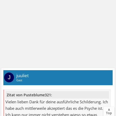
damit sagen will ist, dass der Körper einem manchmal
eine wahnsinnig bedrohliche Situation vorgaukelt, auf die
man dann mit Angst reagiert. Und diese Angst hat dann
erstrecht körperliche Symptome zur Folge, die
Allgemeinärzte aber meist nicht sehen können, weil die
Ursache von der Psyche kommt. Sprich lieber mit einem
Psychologen oder Psychiater darüber, wenn die Anfälle
nicht aufhören, aber auch ich schließe mich den anderen
Meinungen an, dass es die Psyche ist die die schlimmen
Schmerzen verursacht!
juuliet
J
Gast
Zitat von Pusteblume321:
Vielen lieben Dank für deine ausführliche Schilderung. Ich
habe auch mittlerweile akzeptiert das es die Psyche ist.
∧
Top
Ich kann nur immer nicht verstehen wieso so etwas