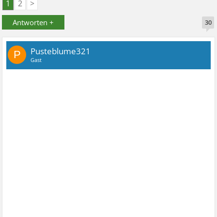
1
2
>
Antworten +
30
Pusteblume321
P
Gast