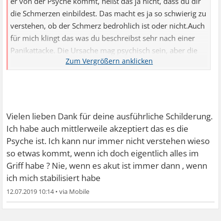
er von der Psyche kommt, heißt das ja nicht, dass du dir
die Schmerzen einbildest. Das macht es ja so schwierig zu
verstehen, ob der Schmerz bedrohlich ist oder nicht.Auch
für mich klingt das was du beschreibst sehr nach einer
Panikattacke. Die Ursache mag psychisch sein, aber die
Folgen sind so körperlich spürbar, dass ich sehr gut
verstehen kannst, dass du große Angst hast.Ich hatte
(lange bevor meine Angststörung richtig ausbrach) immer
wieder Herzstolpern. Fast jeden Tag ein Stolperer und
manchmal so schlimmes Herzrasen, dass mir Luft weg
Vielen lieben Dank für deine ausführliche Schilderung.
blieb. Daraufhin habe ich auch ein Langzeit EKG gemacht
Ich habe auch mittlerweile akzeptiert das es die
und hatte in dieser Zeit auch einen der gefürchteten
Psyche ist. Ich kann nur immer nicht verstehen wieso
Stolperer. Als die Kardiologin dann trotz allem meinte,
so etwas kommt, wenn ich doch eigentlich alles im
dass das alles normal und unbedenklich ist, war ich erst
Griff habe ? Nie, wenn es akut ist immer dann , wenn
mal sehr erleichtert, doch viel überraschender war für
ich mich stabilisiert habe
mich, dass diese Stolperer seitdem nur noch einmal im
12.07.2019 10:14
•
Monat kamen oder noch seltener. Das ist natürlich mit
deiner Beschreibung nicht vergleichbar, aber was ich