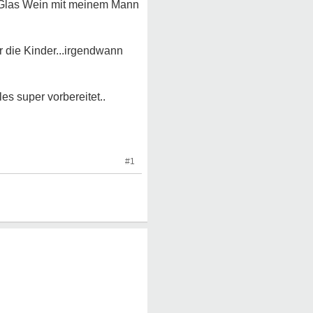
n Glas Wein mit meinem Mann
r die Kinder...irgendwann
es super vorbereitet..
#1