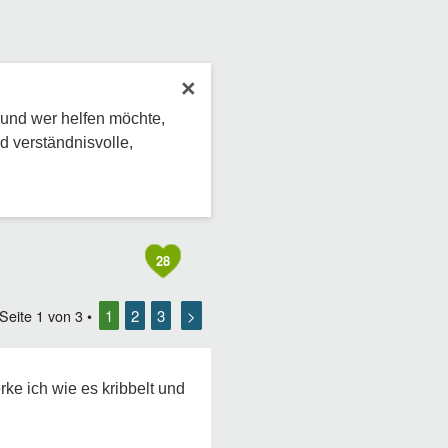
×
 und wer helfen möchte,
d verständnisvolle,
28
1
2
3
>
 Seite
1
von
3
•
ke ich wie es kribbelt und