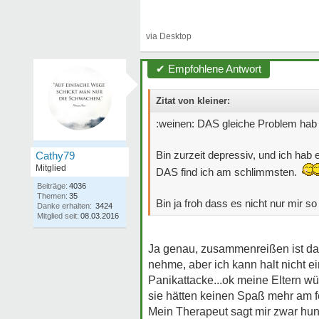
✔ Empfohlene Antwort
Zitat von kleiner:
:weinen: DAS gleiche Problem hab
Bin zurzeit depressiv, und ich ha
Cathy79
Mitglied
DAS find ich am schlimmsten.
Beiträge:
4036
Themen:
35
Bin ja froh dass es nicht nur mir s
Danke erhalten:
3424
Mitglied seit:
08.03.2016
Ja genau, zusammenreißen ist das 
nehme, aber ich kann halt nicht e
Panikattacke...ok meine Eltern wü
sie hätten keinen Spaß mehr am fei
Mein Therapeut sagt mir zwar hun