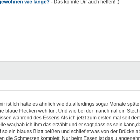
gewöhnen wie lange?
mir ist.Ich hatte es ähnlich wie du,allerdings sogar Monate spät
ie blaue Flecken weh tun. Und wie bei der manchmal ein Stec
en während des Essens.Als ich jetzt zum ersten mal seit dem
le war,hab ich ihm das erzählt und er sagt,dass es sein kann,da
uf so ein blaues Blatt beißen und schlief etwas von der Brücke ab
n die Schmerzen komplett. Nur beim Essen ist das u angenehm