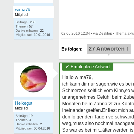
wima79
Mitglied
Beiträge:
286
Themen:
57
Danke erhalten:
22
02.05.2016 12:34
•
•
Mitglied seit:
19.01.2016
27 Antworten ↓
✔ Empfohlene Antwort
Hallo wima79,
ich kann dir nur sagen,wie es bei 
Schmerzen seitlich vom Kinn,so 
unangenehmes Gefühl beim Zubeis
Heikegut
Monaten beim Zahnarzt zur Kontrol
Mitglied
ineinander greifen.Er liest mich a
Beiträge:
19
den folgenden Tagen verschwande
Themen:
3
weg,muss also nochmal nachgear
Danke erhalten:
2
Mitglied seit:
05.04.2016
So war es bei mir...älter werden is