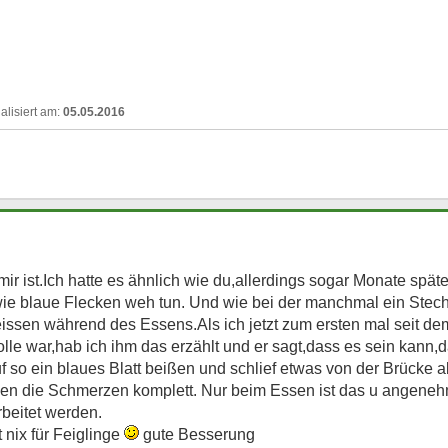
05.05.2016
mir ist.Ich hatte es ähnlich wie du,allerdings sogar Monate spä
wie blaue Flecken weh tun. Und wie bei der manchmal ein Stec
sen während des Essens.Als ich jetzt zum ersten mal seit dem
le war,hab ich ihm das erzählt und er sagt,dass es sein kann,d
uf so ein blaues Blatt beißen und schlief etwas von der Brücke a
n die Schmerzen komplett. Nur beim Essen ist das u angeneh
beitet werden.
t nix für Feiglinge
gute Besserung