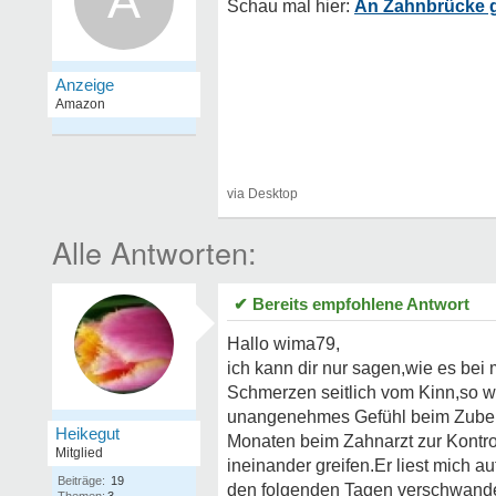
A
An Zahnbrücke 
✔ Bereits empfohlene Antwort
Hallo wima79,
ich kann dir nur sagen,wie es bei 
Schmerzen seitlich vom Kinn,so w
unangenehmes Gefühl beim Zubeiss
Heikegut
Monaten beim Zahnarzt zur Kontrol
Mitglied
ineinander greifen.Er liest mich a
Beiträge:
19
den folgenden Tagen verschwande