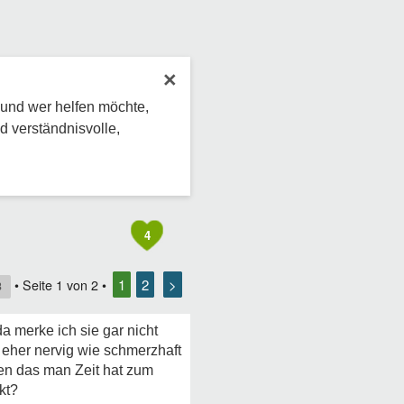
×
 und wer helfen möchte,
d verständnisvolle,
4
1
2
>
• Seite
1
von
2
•
8
a merke ich sie gar nicht
t eher nervig wie schmerzhaft
ten das man Zeit hat zum
kt?