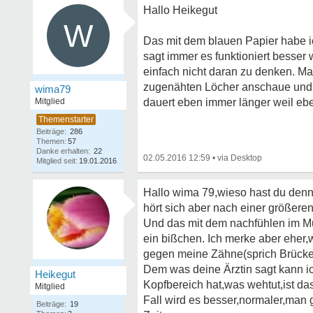
Hallo Heikegut
W
Das mit dem blauen Papier habe i
sagt immer es funktioniert besser 
einfach nicht daran zu denken. Ma
zugenähten Löcher anschaue und i
wima79
Mitglied
dauert eben immer länger weil ebe
Beiträge:
286
Themen:
57
Danke erhalten:
22
02.05.2016 12:59
•
Mitglied seit:
19.01.2016
Hallo wima 79,wieso hast du de
hört sich aber nach einer größeren
Und das mit dem nachfühlen im M
ein bißchen. Ich merke aber eher,
gegen meine Zähne(sprich Brücke)
Dem was deine Ärztin sagt kann 
Heikegut
Kopfbereich hat,was wehtut,ist da
Mitglied
Fall wird es besser,normaler,man 
Beiträge:
19