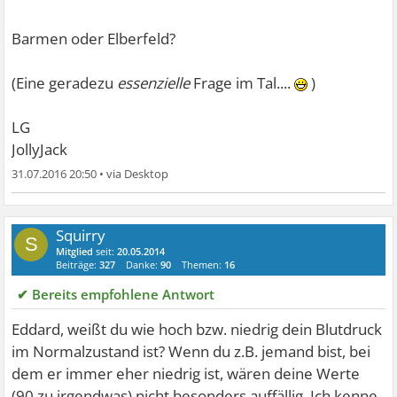
Barmen oder Elberfeld?
(Eine geradezu
essenzielle
Frage im Tal....
)
LG
JollyJack
31.07.2016 20:50
•
Squirry
S
Mitglied
seit:
20.05.2014
Beiträge:
327
Danke:
90
Themen:
16
✔ Bereits empfohlene Antwort
Eddard, weißt du wie hoch bzw. niedrig dein Blutdruck
im Normalzustand ist? Wenn du z.B. jemand bist, bei
dem er immer eher niedrig ist, wären deine Werte
(90 zu irgendwas) nicht besonders auffällig. Ich kenne