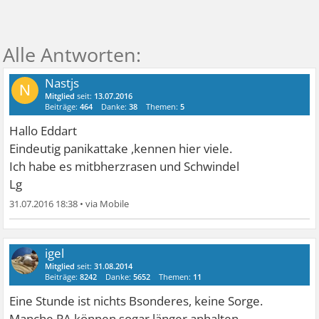
Nastjs
N
Mitglied
seit:
13.07.2016
Beiträge:
464
Danke:
38
Themen:
5
Hallo Eddart
Eindeutig panikattake ,kennen hier viele.
Ich habe es mitbherzrasen und Schwindel
Lg
31.07.2016 18:38
•
igel
Mitglied
seit:
31.08.2014
Beiträge:
8242
Danke:
5652
Themen:
11
Eine Stunde ist nichts Bsonderes, keine Sorge.
Manche PA können sogar länger anhalten.