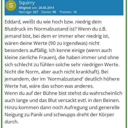
Squirry
S
Mitglied
seit:
20.05.2014
Beiträge:
327
Danke:
90
Themen:
16
Eddard, weißt du wie hoch bzw. niedrig dein
Blutdruck im Normalzustand ist? Wenn du z.B.
jemand bist, bei dem er immer eher niedrig ist,
wären deine Werte (90 zu irgendwas) nicht
besonders auffällig. Ich kenne einige (wenn auch
kleine zierliche Frauen), die haben immer und ohne
sich schlecht zu fühlen solche sehr niedrigen Werte.
Nicht die Norm, aber auch nicht krankhaft). Bei
jemandem, der im 'Normalzustand' deutlich höhere
Werte hat, wäre das schon was anderes.
Wenn du auf der Bühne bist stehst du wahrscheinlich
auch lange und das Blut versackt evtl. in den Beinen.
Hinzu kommen dann noch Aufregung und generelle
Neigung zu Panik und schwupps dreht der Körper
durch.