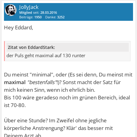
JollyJack
Mitglied
seit:
28.03.2016
Beiträge:
1950
Danke:
3252
Hey Eddard,
Zitat von EddardStark:
der Puls geht maximal auf 130 runter
Du meinst "minimal", oder (Es sei denn, Du meinst mit
maximal
"bestenfalls"
!)? Sonst macht der Satz für
mich keinen Sinn, wenn ich ehrlich bin.
Bis 100 wäre geradeso noch im grünen Bereich, ideal
ist 70-80.
Über eine Stunde? Im Zweifel ohne jegliche
körperliche Anstrengung? Klär' das besser mit
Deinem Arzt ab.