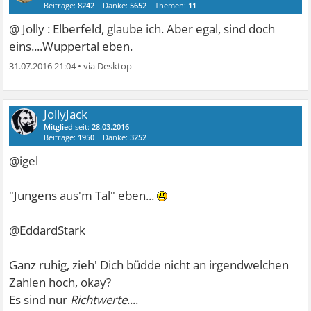
Beiträge:
8242
Danke:
5652
Themen:
11
@ Jolly : Elberfeld, glaube ich. Aber egal, sind doch
eins....Wuppertal eben.
31.07.2016 21:04
•
JollyJack
Mitglied
seit:
28.03.2016
Beiträge:
1950
Danke:
3252
@igel
"Jungens aus'm Tal" eben...
@EddardStark
Ganz ruhig, zieh' Dich büdde nicht an irgendwelchen
Zahlen hoch, okay?
Es sind nur
Richtwerte
....