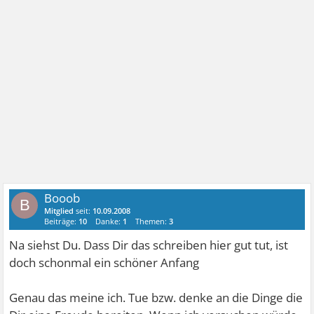
Booob
B
Mitglied
seit:
10.09.2008
Beiträge:
10
Danke:
1
Themen:
3
Na siehst Du. Dass Dir das schreiben hier gut tut, ist
doch schonmal ein schöner Anfang
Genau das meine ich. Tue bzw. denke an die Dinge die