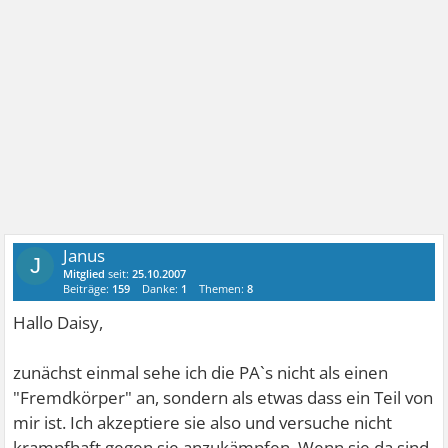
Janus
J
Mitglied
seit:
25.10.2007
Beiträge:
159
Danke:
1
Themen:
8
Hallo Daisy,
zunächst einmal sehe ich die PA`s nicht als einen
"Fremdkörper" an, sondern als etwas dass ein Teil von
mir ist. Ich akzeptiere sie also und versuche nicht
krampfhaft gegen sie anzukämpfen. Wenn sie da sind