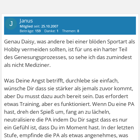
Janus
J
Mitglied
seit:
25.10.2007
Beiträge:
159
Danke:
1
Themen:
8
Genau Daisy, was andere bei einer blöden Sportart als
Hobby vermeiden sollten, ist für uns ein harter Teil
des Genesungsprozesses, so sehe ich das zumindest
als nicht Mediziner.
Was Deine Angst betrifft, durchlebe sie einfach,
wünsche Dir dass sie stärker als jemals zuvor kommt,
aber Du musst dazu auch bereit sein. Das erfordert
etwas Training, aber es funktioniert. Wenn Du eine PA
hast, dreh den Spieß um, fang an zu lächeln,
neutralisiere die PA indem Du Dir sagst dass es nur
ein Gefühl ist, dass Du im Moment hast. In der letzten
Stufe, empfinde die PA als etwas angenehmes, was