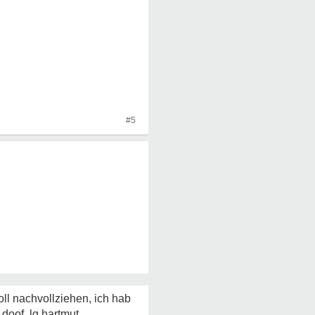
#5
oll nachvollziehen, ich hab
doof, lg hartmut