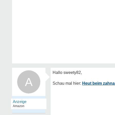
A
Heut beim zahna