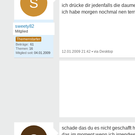
S
ich drücke dir jedenfalls die daumen
ich habe morgen nochmal nen term
sweety82
Mitglied
Beiträge:
61
Themen:
16
12.01.2009 21:42
•
Mitglied seit:
04.01.2009
schade das du es nicht geschafft h
das im moment wenn ich irgendwelc