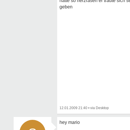
hatte so herzrasen er traute sich s
geben
12.01.2009 21:40
•
hey mario