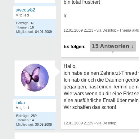
bin total frustriert
sweety82
Mitglied
lg
Beiträge:
61
Themen:
16
12.01.2009 21:23
•
•
Mitglied seit:
04.01.2009
15 Antworten ↓
Hallo,
ich habe deinen Zahnarzt-Thread ve
Ich hab dir ech die Daumen gedrüc
gegangen, hast einen Termin gemac
Wie wärs wenn du dir eine Frist se
eine ausführliche Email über mein
laika
Wir schaffen das schon!
Mitglied
Beiträge:
289
Themen:
14
12.01.2009 21:29
•
Mitglied seit:
30.09.2008