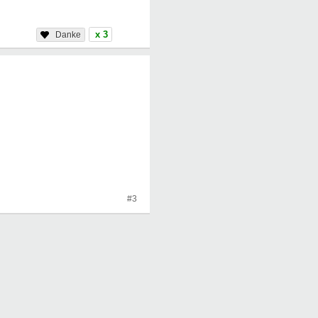
x 3
#3