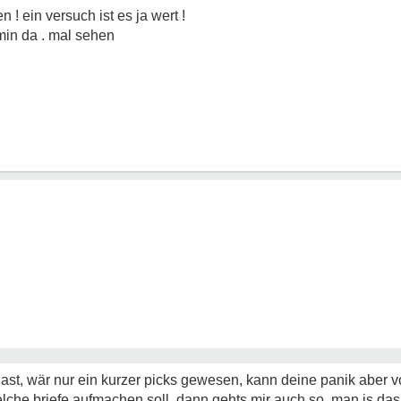
 ! ein versuch ist es ja wert !
in da . mal sehen
ast, wär nur ein kurzer picks gewesen, kann deine panik aber v
he briefe aufmachen soll, dann gehts mir auch so, man is das 