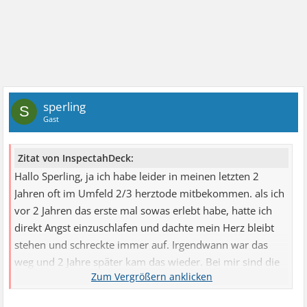
sperling
S
Gast
Zitat von InspectahDeck:
Hallo Sperling, ja ich habe leider in meinen letzten 2
Jahren oft im Umfeld 2/3 herztode mitbekommen. als ich
vor 2 Jahren das erste mal sowas erlebt habe, hatte ich
direkt Angst einzuschlafen und dachte mein Herz bleibt
stehen und schreckte immer auf. Irgendwann war das
weg und 2 Jahre später kam das wieder. Bei mir sind die
Symptome immer enge in der Brust oder halt
hyperventilation. Benommenheit ist auch sehr oft das