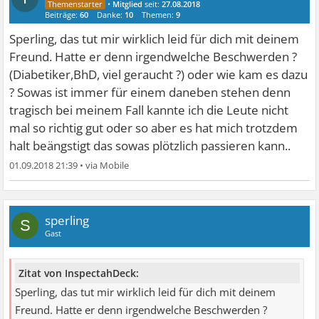
•
Mitglied
seit:
27.08.2018
Beiträge:
60
Danke:
10
Themen:
9
Sperling, das tut mir wirklich leid für dich mit deinem
Freund. Hatte er denn irgendwelche Beschwerden ?
(Diabetiker,BhD, viel geraucht ?) oder wie kam es dazu
? Sowas ist immer für einem daneben stehen denn
tragisch bei meinem Fall kannte ich die Leute nicht
mal so richtig gut oder so aber es hat mich trotzdem
halt beängstigt das sowas plötzlich passieren kann..
01.09.2018 21:39
•
sperling
S
Gast
Zitat von InspectahDeck:
Sperling, das tut mir wirklich leid für dich mit deinem
Freund. Hatte er denn irgendwelche Beschwerden ?