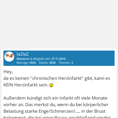
la2la2
Mentorin
& Mitglied seit:
27.11.2016
Beiträge:
4543
Danke:
3630
Themen:
2
Hey,
da es keinen "chronischen Herzinfarkt" gibt, kann es
KEIN Herzinfarkt sein.
Außerdem kündigt sich ein Infarkt oft viele Monate
vorher an. Das merkst du, wenn du bei körperlicher
Belastung starke Enge/Schmerzen/..... in der Brust
bekommst, die bei einer Pause anschließend wieder