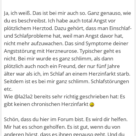
Fall. Die Extrasystolen machen mir richtig Panik immer
und wenn was härteres esse hab ich immer Panik wenn
Ja, ich weiß. Das ist bei mir auch so. Ganz genauso, wie
es den Brustkorb runter geht und muss sofort trinken
du es beschreibst. Ich habe auch total Angst vor
oder kurz aufstehen..
plötzlichem Herztod. Dazu gehört, dass man Einschlaf-
und Schlafprobleme hat, weil man Angst davor hat,
nicht mehr aufzuwachen. Das sind Symptome deiner
Angststörung mit Herzneurose. Typischer geht es
nicht. Bei mir wurde es ganz schlimm, als dann
plötzlich auch noch ein Freund, der nur fünf Jahre
älter war als ich, im Schlaf an einem Herzinfarkt starb.
Seitdem ist es bei mir ganz schlimm. Schlafstörungen
etc.
Wie @la2la2 bereits sehr richtig geschrieben hat: Es
gibt keinen chronischen Herzinfarkt
Schön, dass du hier im Forum bist. Es wird dir helfen.
Mir hat es schon geholfen. Es ist gut, wenn du von
anderen hörst, dass es ihnen genauso geht. Und du