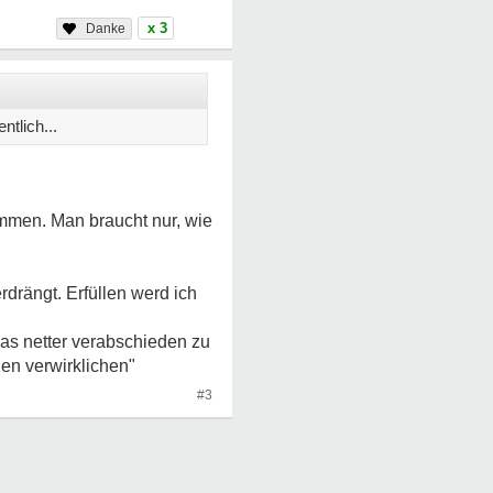
x 3
tlich...
ommen. Man braucht nur, wie
drängt. Erfüllen werd ich
as netter verabschieden zu
en verwirklichen"
#3