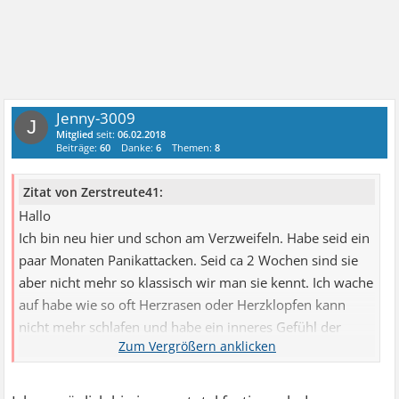
Jenny-3009
J
Mitglied
seit:
06.02.2018
Beiträge:
60
Danke:
6
Themen:
8
Zitat von Zerstreute41:
Hallo
Ich bin neu hier und schon am Verzweifeln. Habe seid ein
paar Monaten Panikattacken. Seid ca 2 Wochen sind sie
aber nicht mehr so klassisch wir man sie kennt. Ich wache
auf habe wie so oft Herzrasen oder Herzklopfen kann
nicht mehr schlafen und habe ein inneres Gefühl der
Verzweiflung. Ich steigere mich dann so rein und frage
mich immer wieder warum ich so komische Gefühle
habe. Kaum ziept es irgendwo verspanne ich bekomme