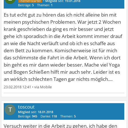
•
Mitglied
seit:
19.01.2018
Beiträge:
5
Themen:
1
Es tut echt gut zu hören das ich nicht alleine bin mit
meinen psychischen Problemen. War jetzt 2 Wochen
krank geschrieben da ging es mir besser und jetzt
gehe ich sporadisch in die Arbeit kommt immer drauf
an wie die Nacht verläuft und ob ich es schaffe aus
dem Bett zu kommen. Komischerweise ist für mich
das schlimmste die Fahrt in die Arbeit. Wenn ich dort
bin geht es mir dann wieder besser. Mache viel Yoga
und Bogen Schießen hilft mir auch sehr. Leider ist es
an wirklich schlechten Tagen gar nichts möglich....
23.02.2018 12:41
•
toscout
T
Mitglied
seit:
18.01.2018
Beiträge:
945
Danke:
118
Themen:
5
Versuch weiter in die Arbeit zu gehen, ich habe den