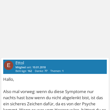
Ettol
E
Mitglied
seit:
10.01.2018
Beiträge:
162
Danke:
77
Themen:
1
Hallo,
Also mal vorweg: wenn du diese Symptome nur
nachts hast bzw wenn du nicht abgelenkt bist, ist das
ein sicheres Zeichen dafür, da es von der Psyche
kommt. Wenn es was vom Herzen wäre, hättest du es