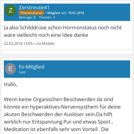
Zerstreute41
Z
•
Mitglied
seit:
19.01.2018
Beiträge:
5
Themen:
1
Ja also Schilddrüse schon Hormonstatus noch nicht
wäre vielleicht noch eine Idee danke
22.02.2018 13:05
•
Ex-Mitglied
E
Gast
Hallo,
Wenn keine Organischen Beschwerden da sind
könnte ein hyperaktives Nervensysthem für deine
akuten Beschwerden der Auslöser sein.Da hilft
wirklich nur Entspannung Pur und etwas Sport ,
Meditation ist ebenfalls sehr vom Vorteil . Die