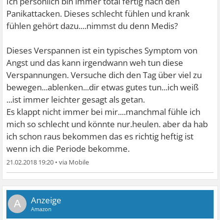
Ich persönlich bin immer total fertig nach den
schlecht Luft etc und verfalle aber nicht in Panik sondern
Panikattacken. Dieses schlecht fühlen und krank
fühle mich einfach schlecht und krank. Würde am liebsten
fühlen gehört dazu....nimmst du denn Medis?
ins KH fahren damit sie mir irgendwas geben..,.. hat das
noch jemand?
Dieses Verspannen ist ein typisches Symptom von
Angst und das kann irgendwann weh tun diese
Verspannungen. Versuche dich den Tag über viel zu
bewegen...ablenken...dir etwas gutes tun...ich weiß
...ist immer leichter gesagt als getan.
Es klappt nicht immer bei mir....manchmal fühle ich
mich so schlecht und könnte nur.heulen. aber da hab
ich schon raus bekommen das es richtig heftig ist
wenn ich die Periode bekomme.
21.02.2018 19:20
•
A