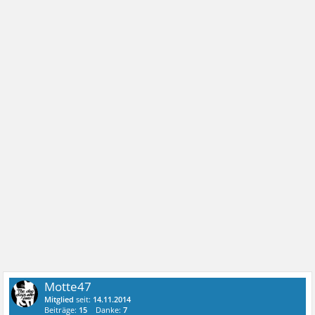
Motte47
Mitglied
seit:
14.11.2014
Beiträge:
15
Danke:
7