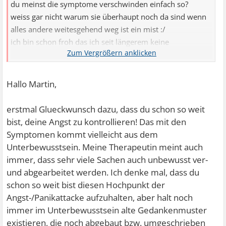
du meinst die symptome verschwinden einfach so?
weiss gar nicht warum sie überhaupt noch da sind wenn
alles andere weitesgehend weg ist ein mist :/
ich bin schon froh das ich seit längerem keine
panikattacken mehr habe oder das die sich leicht
unterdrücken lassen.aber der rest is so nervig...
ja geh ma spazieren....hm das is das heilmittel nummer 1
Hallo Martin,
ich spaziere jeden tag 20 min auf arbeit hin und
zurück,aber ne wirklich hilfe war mir das bisher auch
erstmal Glueckwunsch dazu, dass du schon so weit
nicht,diese geier was man denkt wie man läuft,grausam!
bist, deine Angst zu kontrollieren! Das mit den
ich frag schon manchmal wenn jemand dabei ist ob ich
Symptomen kommt vielleicht aus dem
irgendwie komisch laufe oder so....wird immer verneint
Unterbewusstsein. Meine Therapeutin meint auch
immer, dass sehr viele Sachen auch unbewusst ver-
und abgearbeitet werden. Ich denke mal, dass du
schon so weit bist diesen Hochpunkt der
Angst-/Panikattacke aufzuhalten, aber halt noch
immer im Unterbewusstsein alte Gedankenmuster
existieren, die noch abgebaut bzw. umgeschrieben