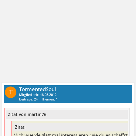
TormentedSoul
T
Mitglied
seit:
18.03.2012
Beiträge:
24
Themen:
1
Zitat von martin76:
Zitat:
Mich wuerde glatt mal interessieren, wie du es schaffst