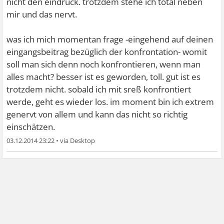
nicht den eindruck. trotzdem stehe ich total neben
werden und sich der peinlichkeit dumm dazustehen
mir und das nervt.
hingeben zu müssen
was ich mich momentan frage -eingehend auf deinen
das schafft jeder und versuch macht klug!
eingangsbeitrag bezüglich der konfrontation- womit
soll man sich denn noch konfrontieren, wenn man
alles macht? besser ist es geworden, toll. gut ist es
trotzdem nicht. sobald ich mit sreß konfrontiert
werde, geht es wieder los. im moment bin ich extrem
genervt von allem und kann das nicht so richtig
einschätzen.
03.12.2014 23:22
•