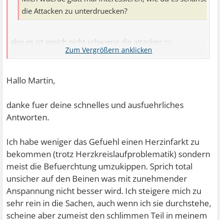
die Attacken zu unterdruecken?
also es ist ansich nicht schwierig die attacken zu
unterdrücken wenn du schon die schlimmsten (und das
sind die ersten) überstanden hast.ich hatte richtig viele
schlimme gehabt,auch manchmal oder meistens
Hallo Martin,
täglich.meistens dachte ich ,ich bekomme einen
herzinfarkt.ich hatte dann einige herzuntersuchungen in
danke fuer deine schnelles und ausfuehrliches
der notfallambulanz gehabt und die haben mir mir immer
Antworten.
haargenau erklärt wie das aussieht und das da gar nichts
sein kann.ich hab mir dann bei jedem erneuten anflug
Ich habe weniger das Gefuehl einen Herzinfarkt zu
gesagt das nix sein kann,egal wie es sticht und dann
bekommen (trotz Herzkreislaufproblematik) sondern
immer versucht mich auf anderes zu konzentrieren,alle
meist die Befuerchtung umzukippen. Sprich total
gedanken weg vom körper.das ist echt schwer aber lässt
unsicher auf den Beinen was mit zunehmender
sich gut trainieren wenn man zum beispiel mit leuten
Anspannung nicht besser wird. Ich steigere mich zu
zusammen ist und es passiert da...man zwingt sich dazu
sehr rein in die Sachen, auch wenn ich sie durchstehe,
dann irgendein gespräch anzufangen,einfach über
scheine aber zumeist den schlimmen Teil in meinem