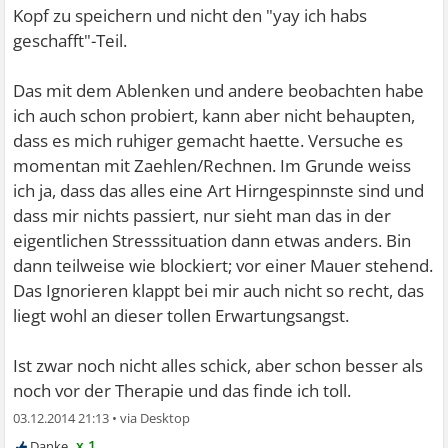
irgendwas,nur nichts von dem momentanen
Kopf zu speichern und nicht den "yay ich habs
gefühlszustand.ich habe gemerkt wie es dann binnen
geschafft"-Teil.
sekunden abebbt.wenn man alleine ist dann hilft es
wirklich einfach die sache hinzunehmen und zu sagen
Das mit dem Ablenken und andere beobachten habe
"ach leck mich"und dann eben die umgebung zu
ich auch schon probiert, kann aber nicht behaupten,
beobachten und in der tat oft beschriebenes zu
dass es mich ruhiger gemacht haette. Versuche es
tun,nämlich das gesehen sich nochmals innerlich zu
momentan mit Zaehlen/Rechnen. Im Grunde weiss
beschreiben.dann haste was anderes zutun als auf deine
ich ja, dass das alles eine Art Hirngespinnste sind und
symptome zu hören.jedenfalls klappt das bei mir in 90
dass mir nichts passiert, nur sieht man das in der
prozent der fälle.kaugummi kauen hilft bei mir,entspannt
eigentlichen Stresssituation dann etwas anders. Bin
das gesicht n bisse besser wo man sich eh
dann teilweise wie blockiert; vor einer Mauer stehend.
verkrampft.wasser trinken...kleine flasche einpacken und
Das Ignorieren klappt bei mir auch nicht so recht, das
wenn was ankommt bisse dran nippen paar mal.man
liegt wohl an dieser tollen Erwartungsangst.
"erschreckt"sich immer irgendwie wenn man einen
schluck nimmt...irgendwie lenkt das eben auch ab. und
Ist zwar noch nicht alles schick, aber schon besser als
nichts vermeiden....wenn man es nicht sofort schafft
noch vor der Therapie und das finde ich toll.
aufzustehen dann nicht sagen ich kann es nicht sonderen
03.12.2014 21:13
•
einfach halbe stunde später aufraffen,das klappt definitiv!
x 1