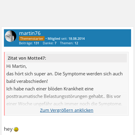
martin76
•
Mitglied
seit:
18.08.2014
Beiträge:
131
Danke:
7
Themen:
12
Zitat von Motte47:
Hi Martin,
das hört sich super an. Die Symptome werden sich auch
bald verabschieden!
Ich habe nach einer blöden Krankheit eine
posttraumatische Belastungsstörungen gehabt.. Bis vor
einer Woche ungefähr auch immer noch die Symptome.
Die wurden immer weniger, bei ganz großem Stress mal
wiederkehrend.
Ich mache eine EMDR Therapie. Das schlägt unglaublich
hey
schnell an ,laut Therapeut und Studien. Und ich kann es