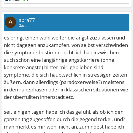
man muss sich wirklich immer wieder sagen das nix sein
kann denn man is untersucht worden...wieder und
wieder...und wenn man immer wieder die arzt berichte
abra77
A
Gast
lesen muss wo es steht,immer wieder nach dem befund
googlen muss,es ist nichts und es kann nicht sein.und
es bringt einen wohl weiter die angst zuzulassen und
wirklich immer und immer wieder aufstehen und
nicht dagegen anzukämpfen. von selbst verschwinden
losgehen und immer wenn es dir bei 2,3,4,mal immer
die symptome bestimmt nicht. ich hab inzwischen
nich miess geht,du weisst du hast es gestern auch
auch schon eine langjährige angstkarriere (ohne
geschafft und es ist nichts passiert also was soll heute
konkrete ängste) hinter mir. geblieben sind
schon passieren. das is der weg von den ich wirklich
symptome, die sich hauptsächlich in stressigen zeiten
überzeugt bin auch wenn es mir manchma immer noch
äußern. dann allerdings (paradoxerweise?) meistens
mords dreckig geht.aber so habe ich es jedenfalls aus den
in den ruhephasen oder in klassischen situationen wie
schlimmen panikattacken geschafft und ich hoffe ich
der überfüllten innenstadt etc.
bleibe weit weg davon.
letzter tip: wenn man untersucht wurde und es is nichts
seit einigen tagen habe ich das gefühl, als ob ich den
festgestellt worden,dann keinen neuen arzt aufsuchen
ganzen tag zugesoffen durch die gegend torkel. und?
oder zu ärzten gehen mit anderen zimperlein die man
man merkt es mir wohl nicht an, zumindest habe ich
eigentlich gar nicht hat nur um ma wieder untersucht zu