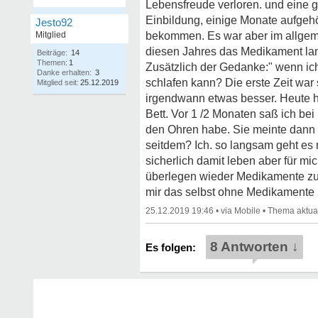
Lebensfreude verloren. und eine 
Einbildung, einige Monate aufgehö
Jesto92
Mitglied
bekommen. Es war aber im allgeme
diesen Jahres das Medikament lan
Beiträge:
14
Themen:
1
Zusätzlich der Gedanke:" wenn ich 
Danke erhalten:
3
schlafen kann? Die erste Zeit war
Mitglied seit:
25.12.2019
irgendwann etwas besser. Heute h
Bett. Vor 1 /2 Monaten saß ich bei
den Ohren habe. Sie meinte dann :
seitdem? Ich. so langsam geht es
sicherlich damit leben aber für m
überlegen wieder Medikamente zu 
mir das selbst ohne Medikamente 
25.12.2019 19:46
•
•
8 Antworten ↓