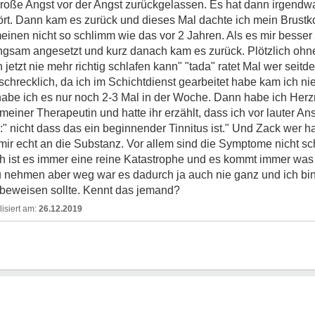
große Angst vor der Angst zurückgelassen. Es hat dann irgen
rt. Dann kam es zurück und dieses Mal dachte ich mein Brustko
inen nicht so schlimm wie das vor 2 Jahren. Als es mir besser
gsam angesetzt und kurz danach kam es zurück. Plötzlich ohn
jetzt nie mehr richtig schlafen kann" "tada" ratet Mal wer seitd
 schrecklich, da ich im Schichtdienst gearbeitet habe kam ich 
abe ich es nur noch 2-3 Mal in der Woche. Dann habe ich Herz
 meiner Therapeutin und hatte ihr erzählt, dass ich vor lauter
" nicht dass das ein beginnender Tinnitus ist." Und Zack wer ha
 mir echt an die Substanz. Vor allem sind die Symptome nicht 
ich ist es immer eine reine Katastrophe und es kommt immer was
nehmen aber weg war es dadurch ja auch nie ganz und ich bin
beweisen sollte. Kennt das jemand?
26.12.2019