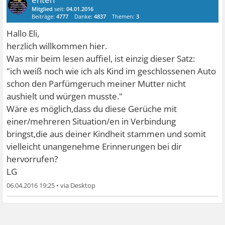
Mitglied
seit:
04.01.2016
Beiträge:
4777
Danke:
4837
Themen:
3
Hallo Eli,
herzlich willkommen hier.
Was mir beim lesen auffiel, ist einzig dieser Satz:
"ich weiß noch wie ich als Kind im geschlossenen Auto
schon den Parfümgeruch meiner Mutter nicht
aushielt und würgen musste."
Wäre es möglich,dass du diese Gerüche mit
einer/mehreren Situation/en in Verbindung
bringst,die aus deiner Kindheit stammen und somit
vielleicht unangenehme Erinnerungen bei dir
hervorrufen?
LG
06.04.2016 19:25
•