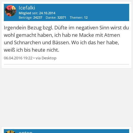
Icefalki
Mitglied
seit:
24.10.2014
Beiträge:
24237
Danke:
32071
Themen:
12
Irgendein Bezug bzgl. Düfte im negativen Sinn wirst du
wohl gemacht haben, ich hab ne Macke mit Atmen
und Schnarchen und Bässen. Wo ich das her habe,
weiß ich bis heute nicht.
06.04.2016 19:22
•
enten