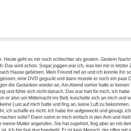
e. Heute geht es mir noch schlechter als gestern. Gestern Nachm
: Das wird schon. Sogar joggen war ich, was bei mir in letzter 
 nach Hause gefahren. Mein Freund rief an und ich konnte ihn s
gessen, eine DVD geguckt und dann musste er noch ein paar
ingen die Gedanken wieder an. Am Abend vorher hatte er keinen 
ung und fühle sich nicht danach. Das war hart für mich, ich hab
 er also um Mitternacht ins Bett, kuschelte sich an mich und w
der keine Lust auf mich hatte und fing an, keine Luft zu bekomme
hl, ich schaffe es nicht. Ich habe ihn aufgeweckt und gesagt, ic
a machen solle? Dann nahm er mich einfach in den Arm und hielt 
e meine Mutter angerufen. Sie hat zugehört, fing aber an mit d
ge ist. Ich bin fast durchgedreht. Er ist kein Mensch, der offen m