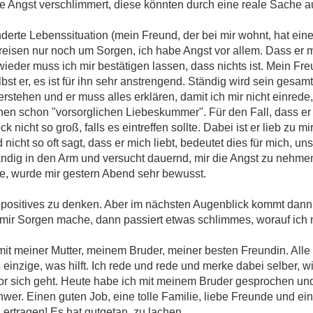
ie Angst verschlimmert, diese könnten durch eine reale Sache 
nderte Lebenssituation (mein Freund, der bei mir wohnt, hat ein
kreisen nur noch um Sorgen, ich habe Angst vor allem. Dass er m
 wieder muss ich mir bestätigen lassen, dass nichts ist. Mein Fr
bst er, es ist für ihn sehr anstrengend. Ständig wird sein gesam
verstehen und er muss alles erklären, damit ich mir nicht einre
hen schon "vorsorglichen Liebeskummer". Für den Fall, dass er 
k nicht so groß, falls es eintreffen sollte. Dabei ist er lieb zu mir
 nicht so oft sagt, dass er mich liebt, bedeutet dies für mich, u
ändig in den Arm und versucht dauernd, mir die Angst zu nehme
te, wurde mir gestern Abend sehr bewusst.
positives zu denken. Aber im nächsten Augenblick kommt dann 
 mir Sorgen mache, dann passiert etwas schlimmes, worauf ich ni
it meiner Mutter, meinem Bruder, meiner besten Freundin. Alle
einzige, was hilft. Ich rede und rede und merke dabei selber, w
vor sich geht. Heute habe ich mit meinem Bruder gesprochen un
hwer. Einen guten Job, eine tolle Familie, liebe Freunde und ei
ertragen! Es hat gutgetan, zu lachen.