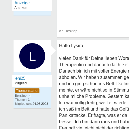
Hallo Lysira,
L
vielen Dank für Deine lieben Wort
Therapeutin und danach dachte ich
Danach bin ich mit voller Energie
abholen. Wir haben zusammen ge
leni25
Mitglied
und ich ging schon ins Bett. Da f
meinte, er wäre nicht so in Stimm
Beiträge:
4
unheimliche Probleme. Gestern kam
Themen:
1
Ich war völlig fertig, weil er wie
Mitglied seit:
24.06.2008
ich saß im Bett und hatte das Gefü
Panikattacke. Er fragte, was er d
besser. Ich bin dann raus und hab
Freund) vielleicht nicht der richti