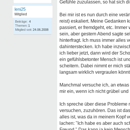
Gefühle zuzulassen, so hat sich d
leni25
Mitglied
Bei mir ist es nun durch eine verä
reist) eskaliert. Meine Gedanken 
Beiträge:
4
Themen:
1
passiert, er fremdgeht, etc. Immer
Mitglied seit:
24.06.2008
sein, aber gestern Abend sagte sel
hinterfragt. Ich muss immer alles 
dahinterstecken. Ich habe inzwisc
ich lieber jetzt, dann wird der Schoc
ein gefühlsbetonter Mensch ist und
scheitern. Dabei nimmt er mich st
langsam wirklich vergraulen könn
Manchmal versuche ich, an etwas 
mir ein, wenn ich nicht grübel und
Ich spreche über diese Probleme m
versuchen, zuzuhören. Das ist das 
alles ist, was da in meinem Kopf 
lachen: "Ich habe es aber auch sc
Freund." Das kann ja kein Mensch 