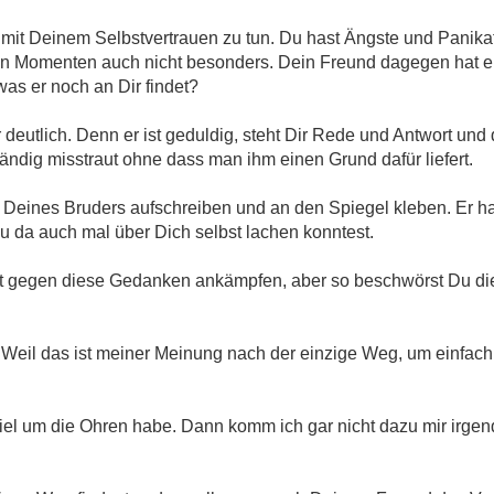
el mit Deinem Selbstvertrauen zu tun. Du hast Ängste und Panika
hen Momenten auch nicht besonders. Dein Freund dagegen hat e
was er noch an Dir findet?
hr deutlich. Denn er ist geduldig, steht Dir Rede und Antwort un
ständig misstraut ohne dass man ihm einen Grund dafür liefert.
rte Deines Bruders aufschreiben und an den Spiegel kleben. Er 
Du da auch mal über Dich selbst lachen konntest.
t gegen diese Gedanken ankämpfen, aber so beschwörst Du die
? Weil das ist meiner Meinung nach der einzige Weg, um einfach
iel um die Ohren habe. Dann komm ich gar nicht dazu mir irge