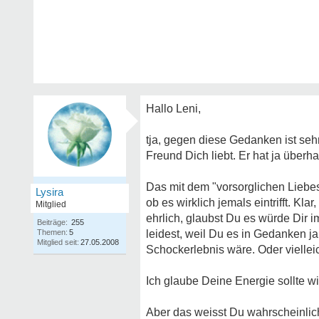
Hallo Leni,
tja, gegen diese Gedanken ist se
Freund Dich liebt. Er hat ja überh
Das mit dem "vorsorglichen Liebe
Lysira
ob es wirklich jemals eintrifft. Kl
Mitglied
ehrlich, glaubst Du es würde Dir i
Beiträge:
255
Themen:
5
leidest, weil Du es in Gedanken ja 
Mitglied seit:
27.05.2008
Schockerlebnis wäre. Oder viellei
Ich glaube Deine Energie sollte w
Aber das weisst Du wahrscheinlic