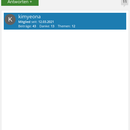
Antworten +
11
kimyeona
K
Mitglied
seit:
12.03.2021
Beiträge:
43
Danke:
13
Themen:
12