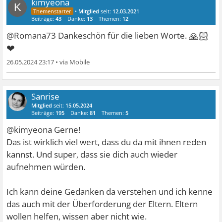
kimyeona
K
•
Mitglied
seit:
12.03.2021
Beiträge:
43
Danke:
13
Themen:
12
🙏🏻
@Romana73 Dankeschön für die lieben Worte.
❤
26.05.2024 23:17
•
Sanrise
Mitglied
seit:
15.05.2024
Beiträge:
195
Danke:
81
Themen:
5
@kimyeona Gerne!
Das ist wirklich viel wert, dass du da mit ihnen reden
kannst. Und super, dass sie dich auch wieder
aufnehmen würden.
Ich kann deine Gedanken da verstehen und ich kenne
das auch mit der Überforderung der Eltern. Eltern
wollen helfen, wissen aber nicht wie.