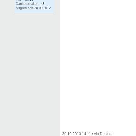
Danke erhalten:
43
Mitglied seit:
20.09.2012
30.10.2013 14:11
•