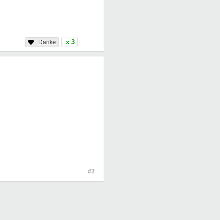
x 3
#3