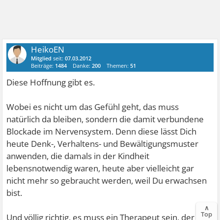
HeikoEN
Mitglied
seit:
07.03.2012
Beiträge:
1484
Danke:
200
Themen:
51
Diese Hoffnung gibt es.
Wobei es nicht um das Gefühl geht, das muss
natürlich da bleiben, sondern die damit verbundene
Blockade im Nervensystem. Denn diese lässt Dich
heute Denk-, Verhaltens- und Bewältigungsmuster
anwenden, die damals in der Kindheit
lebensnotwendig waren, heute aber vielleicht gar
nicht mehr so gebraucht werden, weil Du erwachsen
bist.
∧
Top
Und völlig richtig, es muss ein Therapeut sein, der