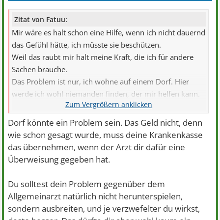
Zitat von Fatuu:
Mir wäre es halt schon eine Hilfe, wenn ich nicht dauernd
das Gefühl hätte, ich müsste sie beschützen.
Weil das raubt mir halt meine Kraft, die ich für andere
Sachen brauche.
Das Problem ist nur, ich wohne auf einem Dorf. Hier
werde ich wohl niemanden finden, der mir helfen kann.
Krankenkassen übernehmen solche Probleme ja leider
auch sehr selten. Und da mein eingeschränktes Gehalt
Dorf könnte ein Problem sein. Das Geld nicht, denn
dafür nicht wirklich ausreicht, wäre ich darauf
wie schon gesagt wurde, muss deine Krankenkasse
angewiesen. Erstmal müsste ich vermutlich Therapeuten
das übernehmen, wenn der Arzt dir dafür eine
finden, die das anbieten. Gibt es da einen konkreten
Überweisung gegeben hat.
Begriff für, also etwas, nachdem ich suchen kann?!
Du solltest dein Problem gegenüber dem
Allgemeinarzt natürlich nicht herunterspielen,
sondern ausbreiten, und je verzwefelter du wirkst,