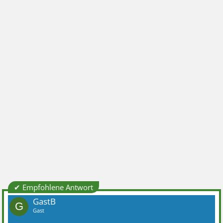
✔ Empfohlene Antwort
GastB
G
Gast