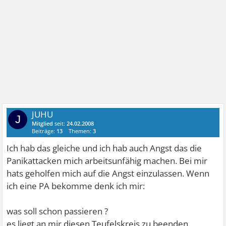
JUHU
J
Mitglied
seit:
24.02.2008
Beiträge:
13
Themen:
3
Ich hab das gleiche und ich hab auch Angst das die
Panikattacken mich arbeitsunfähig machen. Bei mir
hats geholfen mich auf die Angst einzulassen. Wenn
ich eine PA bekomme denk ich mir:
was soll schon passieren ?
es liegt an mir diesen Teufelskreis zu beenden.