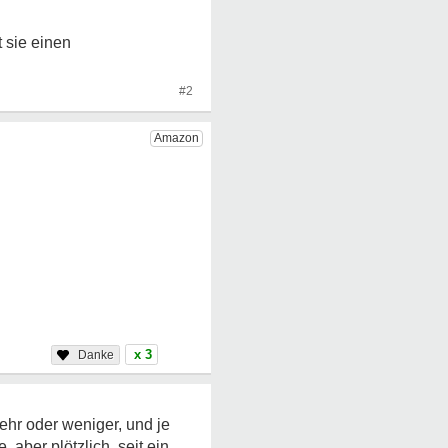
t sie einen
#2
x 3
ehr oder weniger, und je
aber plötzlich, seit ein