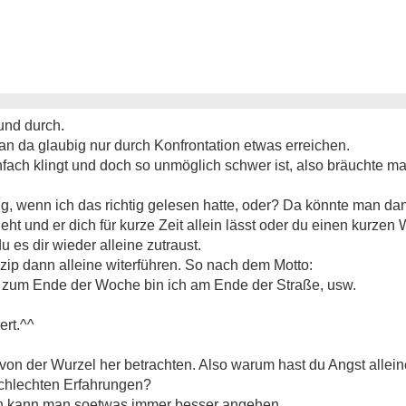
und durch.
an da glaubig nur durch Konfrontation etwas erreichen.
einfach klingt und doch so unmöglich schwer ist, also bräuchte m
ng, wenn ich das richtig gelesen hatte, oder? Da könnte man d
eht und er dich für kurze Zeit allein lässt oder du einen kurze
 es dir wieder alleine zutraust.
ip dann alleine witerführen. So nach dem Motto:
is zum Ende der Woche bin ich am Ende der Straße, usw.
ert.^^
on der Wurzel her betrachten. Also warum hast du Angst allein
schlechten Erfahrungen?
n kann man soetwas immer besser angehen.