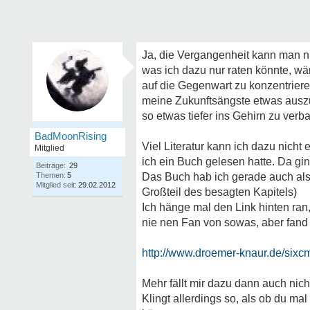
Ja, die Vergangenheit kann man n
was ich dazu nur raten könnte, wär
auf die Gegenwart zu konzentriere
meine Zukunftsängste etwas auszu
so etwas tiefer ins Gehirn zu verb
BadMoonRising
Viel Literatur kann ich dazu nich
Mitglied
ich ein Buch gelesen hatte. Da gi
Beiträge:
29
Themen:
5
Das Buch hab ich gerade auch als
Mitglied seit:
29.02.2012
Großteil des besagten Kapitels)
Ich hänge mal den Link hinten ran
nie nen Fan von sowas, aber fand 
http://www.droemer-knaur.de/sixcms
Mehr fällt mir dazu dann auch nicht
Klingt allerdings so, als ob du ma