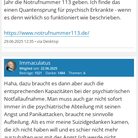
Jahr die Notrufnummer 113 geben. Ich finde das
einen Quantensprung für psychisch Erkrankte - wenn
es denn wirklich so funktioniert wie beschrieben.
https://www.notrufnummer113.de/
29.06.2025 12:35
•
Immaculatus
Mitglied
seit:
22.06.2025
Beiträge:
1521
Danke:
1484
Themen:
6
Haha, dazu braucht es dann aber auch die
entsprechenden Kapazitäten bei der psychiatrischen
Notfallaufnahme. Man muss auch gar nicht sofort
immer in die psychiatrische Abteilung mit seinen
Angst und Panikattacken, braucht ne sinnvolle
Aufteilung. Als es mir meine Suizidgedanken kamen,
die ich nicht haben will und es schier nicht mehr
auszuhalten war mit der Angst (ich werde nicht