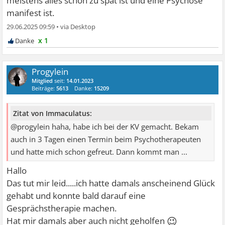
meistens alles schon zu spät ist und eine Psychose
manifest ist.
29.06.2025 09:59
•
x 1
Progylein
Mitglied
seit:
14.01.2023
Beiträge:
5613
Danke:
15209
Zitat von Immaculatus:
@progylein haha, habe ich bei der KV gemacht. Bekam
auch in 3 Tagen einen Termin beim Psychotherapeuten
und hatte mich schon gefreut. Dann kommt man ...
Hallo
Das tut mir leid.....ich hatte damals anscheinend Glück
gehabt und konnte bald darauf eine
Gesprächstherapie machen.
😉
Hat mir damals aber auch nicht geholfen