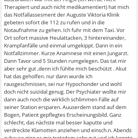
Therapiert und auch nicht medikamentiert) hat mich
das Notfallassesment der Auguste Viktoria Klinik
gebeten sofort die 112 zu rufen und in die
Notaufnahme zu gehen. Ich fuhr mit dem Taxi. Vor
Ort sofort massive Heulattacken, 3 hintereinander,
Krampfanfälle und einmal umgekippt. Dann in ein
Notfallzimmer. Kurze Anamnese mit einen Jungarzt.
Dann Tavor und 5 Stunden rumgelegen. Das tat mir
aber sehr gut ,denn ich fühlte mich beschützt . Akut
hat das geholfen. nur dann wurde ich
rausgeschmissen, sei nur Hypochonder und wohl
doch nicht suizidal genug. Der Psychiater wollte mir
dann auch noch die wirklich schlimmen Fälle auf
seiner Station ersparen. Auuserdem stand auf dem
Bogen, Patient gepflegtes Erscheinungsbild. Ganz
schlecht, das nächste mal besser kaputte und
verdreckte Klamotten anziehen und einsch.n. Abends
zuhause ging es mir trotzdem sehr gut und ich konnte