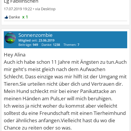
Lg Fabilinschen
17.07.2019 19:22
•
x 1
Sonnenzombie
Mitglied
seit:
23.06.2019
Beiträge:
949
Danke:
1238
Themen:
7
Hey Alina
Auch ich habe schon 11 Jahre mit Ängsten zu tun.Auch
mir geht's meist gleich nach dem Aufwachen
Schlecht. Dass einzige was mir hilft ist der Umgang mit
Tieren.Sie urteilen nicht über dich und Vertrauen dir.
Mein Hund schleckt mir bei einer Panikattacke an
meinen Händen am Puls,er will mich beruhigen.
Ich weiss ja nicht woher du kommst aber vielleicht
solltest du eine Freundschaft mit einen Tierheimhund
oder ähnliches anfangen.Vielleicht hast du wo die
Chance zu reiten oder so was.