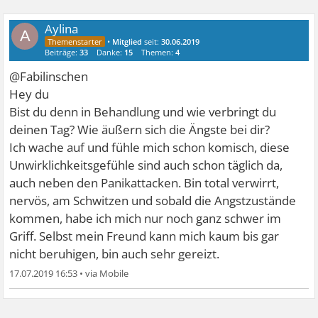
Aylina
A
•
Mitglied
seit:
30.06.2019
Beiträge:
33
Danke:
15
Themen:
4
@Fabilinschen
Hey du
Bist du denn in Behandlung und wie verbringt du
deinen Tag? Wie äußern sich die Ängste bei dir?
Ich wache auf und fühle mich schon komisch, diese
Unwirklichkeitsgefühle sind auch schon täglich da,
auch neben den Panikattacken. Bin total verwirrt,
nervös, am Schwitzen und sobald die Angstzustände
kommen, habe ich mich nur noch ganz schwer im
Griff. Selbst mein Freund kann mich kaum bis gar
nicht beruhigen, bin auch sehr gereizt.
17.07.2019 16:53
•