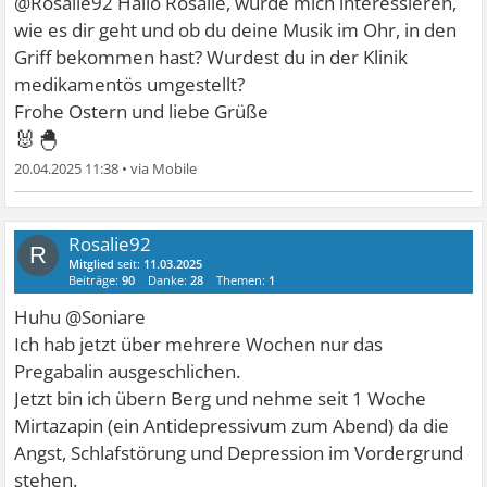
@Rosalie92 Hallo Rosalie, würde mich interessieren,
wie es dir geht und ob du deine Musik im Ohr, in den
Griff bekommen hast? Wurdest du in der Klinik
medikamentös umgestellt?
Frohe Ostern und liebe Grüße
🐰🐣
20.04.2025 11:38
•
Rosalie92
R
Mitglied
seit:
11.03.2025
Beiträge:
90
Danke:
28
Themen:
1
Huhu @Soniare
Ich hab jetzt über mehrere Wochen nur das
Pregabalin ausgeschlichen.
Jetzt bin ich übern Berg und nehme seit 1 Woche
Mirtazapin (ein Antidepressivum zum Abend) da die
Angst, Schlafstörung und Depression im Vordergrund
stehen.