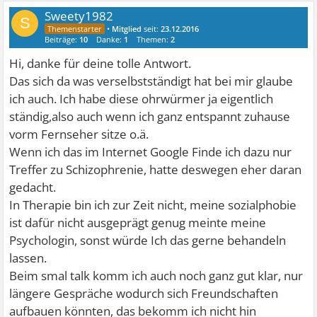
Sweety1982
S
•
Mitglied
seit:
23.12.2016
Beiträge:
10
Danke:
1
Themen:
2
Hi, danke für deine tolle Antwort.
Das sich da was verselbstständigt hat bei mir glaube
ich auch. Ich habe diese ohrwürmer ja eigentlich
ständig,also auch wenn ich ganz entspannt zuhause
vorm Fernseher sitze o.ä.
Wenn ich das im Internet Google Finde ich dazu nur
Treffer zu Schizophrenie, hatte deswegen eher daran
gedacht.
In Therapie bin ich zur Zeit nicht, meine sozialphobie
ist dafür nicht ausgeprägt genug meinte meine
Psychologin, sonst würde Ich das gerne behandeln
lassen.
Beim smal talk komm ich auch noch ganz gut klar, nur
längere Gespräche wodurch sich Freundschaften
aufbauen könnten, das bekomm ich nicht hin