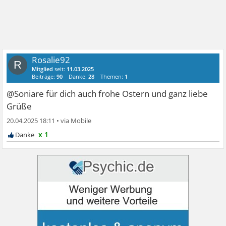
Rosalie92
R
Mitglied
seit:
11.03.2025
Beiträge:
90
Danke:
28
Themen:
1
@Soniare für dich auch frohe Ostern und ganz liebe
Grüße
20.04.2025 18:11
•
x 1