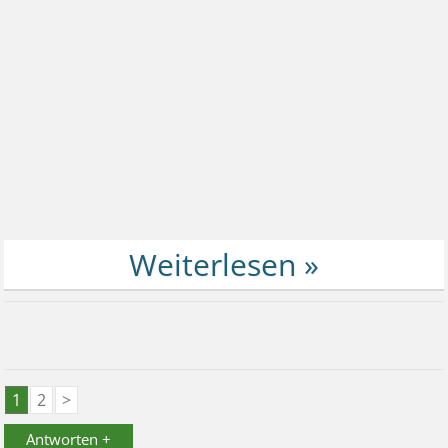
1
2
>
Antworten +