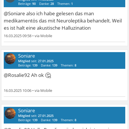
Beiträge:
90
Danke:
28
Themen:
1
@Soniare also ich habe gelesen das man
medikamentös das mit Neuroleptika behandelt. Weil
es ist halt eine akustische Halluzination
16.03.2025 09:58
•
Soniare
Mitglied
seit:
27.01.2025
Beiträge:
139
Danke:
139
Themen:
8
🤔
@Rosalie92 Ah ok
16.03.2025 10:06
•
Soniare
Mitglied
seit:
27.01.2025
Beiträge:
139
Danke:
139
Themen:
8