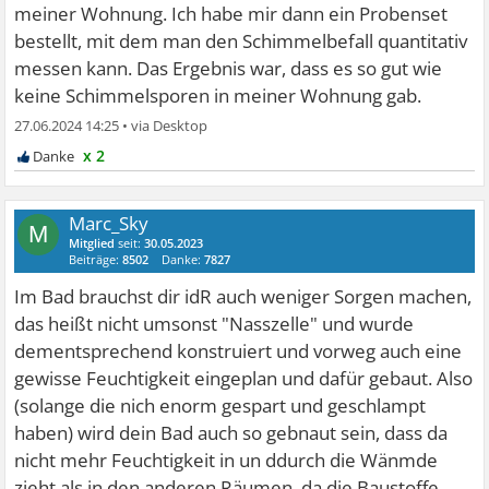
meiner Wohnung. Ich habe mir dann ein Probenset
bestellt, mit dem man den Schimmelbefall quantitativ
messen kann. Das Ergebnis war, dass es so gut wie
keine Schimmelsporen in meiner Wohnung gab.
27.06.2024 14:25
•
x 2
Marc_Sky
M
Mitglied
seit:
30.05.2023
Beiträge:
8502
Danke:
7827
Im Bad brauchst dir idR auch weniger Sorgen machen,
das heißt nicht umsonst "Nasszelle" und wurde
dementsprechend konstruiert und vorweg auch eine
gewisse Feuchtigkeit eingeplan und dafür gebaut. Also
(solange die nich enorm gespart und geschlampt
haben) wird dein Bad auch so gebnaut sein, dass da
nicht mehr Feuchtigkeit in un ddurch die Wänmde
zieht als in den anderen Räumen, da die Baustoffe