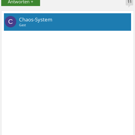
Antworten +
11
Chaos-System
C
Gast