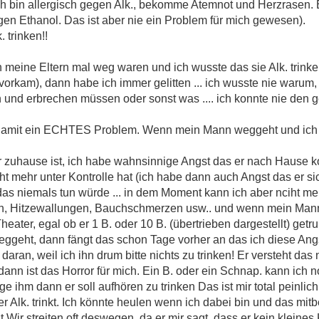
(ich bin allergisch gegen Alk., bekomme Atemnot und Herzrasen.
egen Ethanol. Das ist aber nie ein Problem für mich gewesen).
trinken!!
 meine Eltern mal weg waren und ich wusste das sie Alk. trinken
vorkam), dann habe ich immer gelitten ... ich wusste nie warum,
und erbrechen müssen oder sonst was .... ich konnte nie den
damit ein ECHTES Problem. Wenn mein Mann weggeht und ich we
er zuhause ist, ich habe wahnsinnige Angst das er nach Hause k
cht mehr unter Kontrolle hat (ich habe dann auch Angst das er s
das niemals tun würde ... in dem Moment kann ich aber nciht mehr 
en, Hitzewallungen, Bauchschmerzen usw.. und wenn mein Ma
ter, egal ob er 1 B. oder 10 B. (übertrieben dargestellt) getru
ggeht, dann fängt das schon Tage vorher an das ich diese An
ran, weil ich ihn drum bitte nichts zu trinken! Er versteht das 
nn ist das Horror für mich. Ein B. oder ein Schnap. kann ich n
sage ihm dann er soll aufhören zu trinken
Das ist mir total peinlic
er Alk. trinkt. Ich könnte heulen wenn ich dabei bin und das mi
.Wir streiten oft deswegen, da er mir sagt, dass er kein kleines