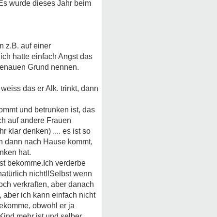
 Es wurde dieses Jahr beim
 z.B. auf einer
 ich hatte einfach Angst das
 genauen Grund nennen.
iss das er Alk. trinkt, dann
ommt und betrunken ist, das
ich auf andere Frauen
klar denken) .... es ist so
nn dann nach Hause kommt,
nken hat.
gst bekomme.Ich verderbe
natürlich nicht!!Selbst wenn
och verkraften, aber danach
h, aber ich kann einfach nicht
tbekomme, obwohl er ja
 Kind mehr ist und selber