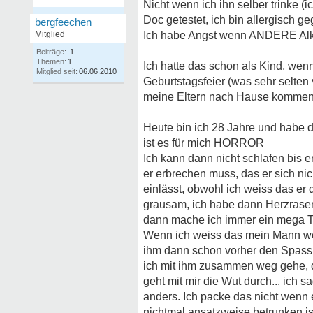
Nicht wenn ich ihn selber trinke 
Doc getestet, ich bin allergisch g
bergfeechen
Mitglied
Ich habe Angst wenn ANDERE Alk. 
Beiträge:
1
Themen:
1
Ich hatte das schon als Kind, wenn
Mitglied seit:
06.06.2010
Geburtstagsfeier (was sehr selten 
meine Eltern nach Hause kommen 
Heute bin ich 28 Jahre und habe 
ist es für mich HORROR
Ich kann dann nicht schlafen bis 
er erbrechen muss, das er sich ni
einlässt, obwohl ich weiss das er 
grausam, ich habe dann Herzras
dann mache ich immer ein mega Thea
Wenn ich weiss das mein Mann we
ihm dann schon vorher den Spass da
ich mit ihm zusammen weg gehe, da
geht mit mir die Wut durch... ich 
anders. Ich packe das nicht wenn 
nichtmal ansatzweise betrunken ist