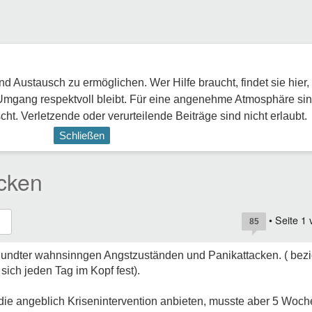
 Austausch zu ermöglichen. Wer Hilfe braucht, findet sie hier,
Umgang respektvoll bleibt. Für eine angenehme Atmosphäre sin
ht. Verletzende oder verurteilende Beiträge sind nicht erlaubt.
Schließen
cken
• Seite
1
85
en undter wahnsinngen Angstzuständen und Panikattacken. ( bezi
ich jeden Tag im Kopf fest).
 die angeblich Krisenintervention anbieten, musste aber 5 Woc