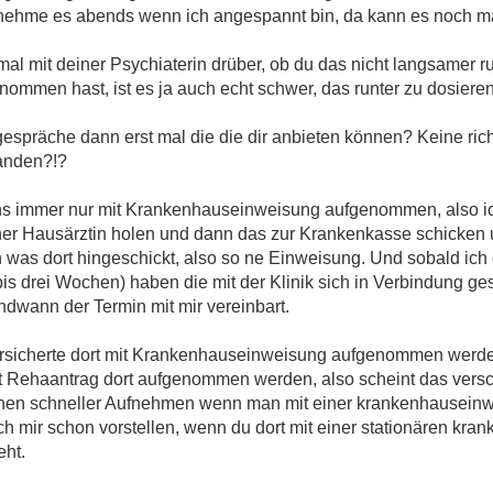
 nehme es abends wenn ich angespannt bin, da kann es noch m
mal mit deiner Psychiaterin drüber, ob du das nicht langsamer r
ommen hast, ist es ja auch echt schwer, das runter zu dosieren
gespräche dann erst mal die die dir anbieten können? Keine ri
tanden?!?
ns immer nur mit Krankenhauseinweisung aufgenommen, also i
r Hausärztin holen und dann das zur Krankenkasse schicken u
h was dort hingeschickt, also so ne Einweisung. Und sobald ic
is drei Wochen) haben die mit der Klinik sich in Verbindung ge
dwann der Termin mit mir vereinbart.
versicherte dort mit Krankenhauseinweisung aufgenommen werde
t Rehaantrag dort aufgenommen werden, also scheint das versch
einen schneller Aufnehmen wenn man mit einer krankenhauseinwe
ch mir schon vorstellen, wenn du dort mit einer stationären kr
eht.