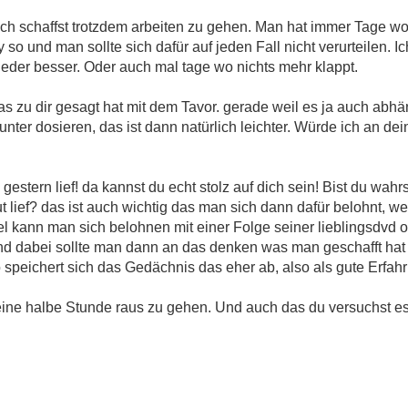
noch schaffst trotzdem arbeiten zu gehen. Man hat immer Tage wo
so und man sollte sich dafür auf jeden Fall nicht verurteilen. 
ieder besser. Oder auch mal tage wo nichts mehr klappt.
 das zu dir gesagt hat mit dem Tavor. gerade weil es ja auch ab
runter dosieren, das ist dann natürlich leichter. Würde ich an d
 gestern lief! da kannst du echt stolz auf dich sein! Bist du wah
ut lief? das ist auch wichtig das man sich dann dafür belohnt, w
el kann man sich belohnen mit einer Folge seiner lieblingsdvd o
 Und dabei sollte man dann an das denken was man geschafft ha
speichert sich das Gedächnis das eher ab, also als gute Erfah
 eine halbe Stunde raus zu gehen. Und auch das du versuchst es