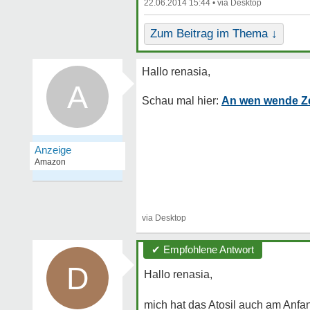
22.06.2014 15:44 •
Zum Beitrag im Thema ↓
A
An wen wende Ze
✔ Empfohlene Antwort
D
Hallo renasia,
mich hat das Atosil auch am An