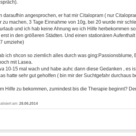
espräch).
araufhin angesprochen, er hat mir Citalopram ( nur Citalopram
zu machen, 3 Tage Einnahme von 10g, bei 20 wurde mir schlecht
n urlaub und ich hab keine Ahnung wo ich Hilfe herbekommen so
s erst in den größeren Städten. Und einen stationären Aufenthal
1.7 umziehe)
ab ich shcon so ziemlich alles durch was ging:Passionsblume, 
noch mit Lasea.
wa 10-15 mal wach und habe auhc dann diese Gedanken , es ist 
as hatte sehr gut geholfen ( bin mir der Suchtgefahr durchaus b
 Hilfe zu bekommen, zumindest bis die Therapie beginnt? Den
28.06.2014