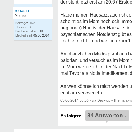
der steht jetzt erst am 20.6 ( Erstg
renasia
Habe meinen Hausarzt auch shcon d
Mitglied
scheint es im Mom noch schlimmer 
Beiträge:
762
Themen:
38
beginnen) Nun ist der Hausarzt i
Danke erhalten:
18
psyschiatrischen Notdienst gibt e
Mitglied seit:
05.06.2014
Tochter nicht. ( und weil ich zum 
An pflanzlichen Medis glaub ich h
baldrian, und versuch es im Mom 
Im Mom werde ich in der Nacht et
mal Tavor als Notfallmedikament d
An wen könnte ich mich wenden um
echt am verzweifeln.
05.06.2014 08:00
•
•
84 Antworten ↓