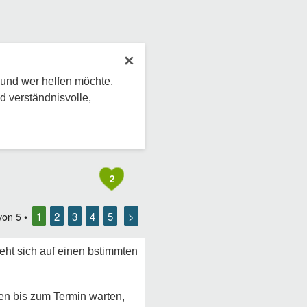
×
 und wer helfen möchte,
d verständnisvolle,
2
1
2
3
4
5
>
von
5
•
eht sich auf einen bstimmten
hen bis zum Termin warten,