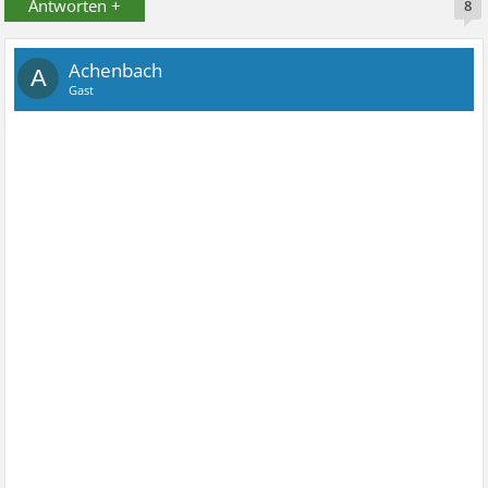
Antworten +
8
Achenbach
A
Gast