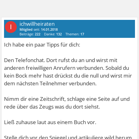
ichwillheiraten
I
Mitglied
seit:
14.01.2018
Beiträge:
222
Danke:
132
Themen:
17
Ich habe ein paar Tipps für dich:
Den Telefonchat. Dort rufst du an und wirst mit
anderen freiwilligen Anrufern verbunden. Sobald du
kein Bock mehr hast drückst du die null und wirst mir
dem nächsten Teilnehmer verbunden.
Nimm dir eine Zeitschrift, schlage eine Seite auf und
rede über das Zeugs was du dort siehst.
Ließ zuhause laut aus einem Buch vor.
Stelle dich vor den Spiegel und artikuliere wild herum