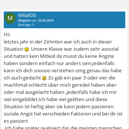
Mila800
M
Mitglied
seit:
25.05.2018
Beiträge:
1
Hii
letztes jahr in der Zehnten war ich auch in dieser
Situation
.Unsere Klasse war zudem sehr assozial
und hatten kein Mitleid da musst du keine Ängste
haben sondern einfach nur anders sein.Jedenfalls
kann ich dich sooooo verstehen omg genau das habe
ich auch gedacht
.Es gab ein paar 3 oder vier die
machhmal schlecht über mich geredet haben aber
oder mal ausgelacht haben ,jedenfalls habe ich mir
viel eingebildet.Ich habe viel gelitten und diese
Situation ist heftig aber sie kann jedem passieren
soziale Angst hat verschieden Faktoren und bei dir ist
es passiert
.Ich habe später realisiert das die meisten menschen