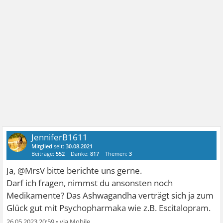
JenniferB1611
Mitglied
seit:
30.08.2021
Beiträge:
552
Danke:
817
Themen:
3
Ja, @MrsV bitte berichte uns gerne.
Darf ich fragen, nimmst du ansonsten noch
Medikamente? Das Ashwagandha verträgt sich ja zum
Glück gut mit Psychopharmaka wie z.B. Escitalopram.
26.05.2023 20:59
•