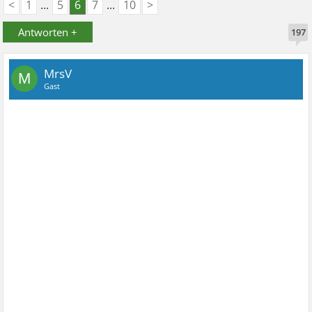
<
1
...
5
6
7
...
10
>
Antworten +
197
MrsV
M
Gast