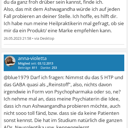
du da ganz froh drüber sein kannst, finde ich.
Also, das mit dem Ashwagandha würde ich auf jeden
Fall probieren an deiner Stelle. Ich hoffe, es hilft dir.
Ich habe nun meine Heilpraktikerin mal gefragt, ob sie
mir da ein Produkt/ eine Marke empfehlen kann.
26.05.2023 21:58
•
anna-violetta
Mitglied
seit:
03.12.2013
Beiträge:
811
Danke:
253
@blue1979 Darf ich fragen: Nimmst du das 5 HTP und
das GABA quasi als „Reinstoff", also, nichts davon
irgendwie in Form von Psychopharmaka oder so, ne?
Ich nehme mal an, dass meine Psychiaterin die Idee,
dass ich nun Ashwangandha probieren möchte, auch
nicht sooo toll fänd, bzw. dass sie da keine Patienten
sonst kennst. Die hat im Studium natürlich die ganzen
ADs, Neuroleptika usw. kennengelernt.