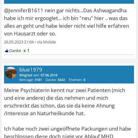
@JenniferB1611 nein gar nichts...Das Ashwagandha
habe ich mir ergooglet... ich bin "neu" hier .. was das
alles an geht und habe leider nicht viel hilfe erfahren
von Hausarzt oder so.
26.05.2023 21:04
•
x 1
blue1979
Mitglied
seit:
07.06.2018
Beiträge:
3181
Danke:
5642
Themen:
8
Meine Psychiaterin kennt nur zwei Patienten (mich
und eine andere) die das nehmen und mich
erschreckt das schon, das sie da keine Ahnung
/Interesse an Naturheilkunde hat.
Ich habe noch zwei ungeöffnete Packungen und habe
beschlossen diese doch zügig vor Ablauf MHD