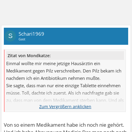
Schari1969
S
Gast
Zitat von Mondkatze:
Einmal wollte mir meine jetzige Hausärztin ein
Medikament gegen Pilz verschreiben. Den Pilz bekam ich
nachdem ich ein Antibiotikum nehmen mußte.
Sie sagte, dass man nur eine einzige Tablette einnehmen
müsse. Toll, dachte ich zuerst. Als ich nachfragte gab sie
zu, dass man von dem Medikament sterben kann. Und als
ich dann noch über das Medikament recherchierte las ich,
dass man auch noch Wochen nach Einnahme davon
sterben kann.
Von so einem Medikament habe ich noch nie gehört.