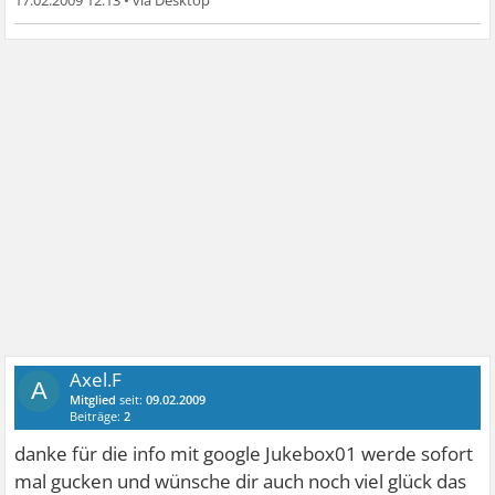
17.02.2009 12:13
•
Axel.F
A
Mitglied
seit:
09.02.2009
Beiträge:
2
danke für die info mit google Jukebox01 werde sofort
mal gucken und wünsche dir auch noch viel glück das