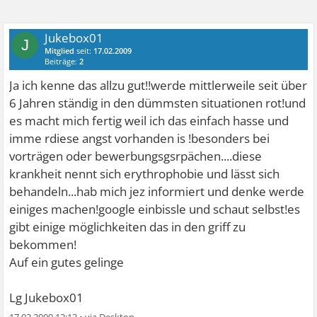
Jukebox01
J
Mitglied
seit:
17.02.2009
Beiträge:
2
Ja ich kenne das allzu gut!!werde mittlerweile seit über
6 Jahren ständig in den dümmsten situationen rot!und
es macht mich fertig weil ich das einfach hasse und
imme rdiese angst vorhanden is !besonders bei
vorträgen oder bewerbungsgsrpächen....diese
krankheit nennt sich erythrophobie und lässt sich
behandeln...hab mich jez informiert und denke werde
einiges machen!google einbissle und schaut selbst!es
gibt einige möglichkeiten das in den griff zu
bekommen!
Auf ein gutes gelinge
Lg Jukebox01