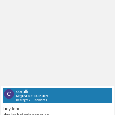
coralli
C
Mitglied
seit:
03.02.2009
Beiträge:
7
Themen:
1
hey leni
das ist bei mir genauso