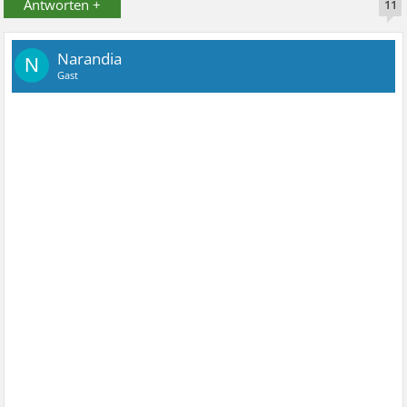
Antworten +
11
Narandia
N
Gast