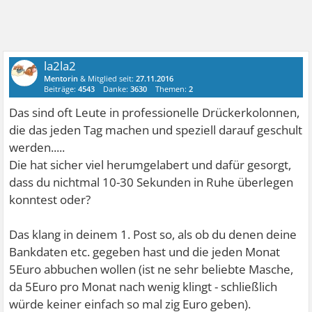
la2la2
Mentorin
& Mitglied seit:
27.11.2016
Beiträge:
4543
Danke:
3630
Themen:
2
Das sind oft Leute in professionelle Drückerkolonnen,
die das jeden Tag machen und speziell darauf geschult
werden.....
Die hat sicher viel herumgelabert und dafür gesorgt,
dass du nichtmal 10-30 Sekunden in Ruhe überlegen
konntest oder?
Das klang in deinem 1. Post so, als ob du denen deine
Bankdaten etc. gegeben hast und die jeden Monat
5Euro abbuchen wollen (ist ne sehr beliebte Masche,
da 5Euro pro Monat nach wenig klingt - schließlich
würde keiner einfach so mal zig Euro geben).