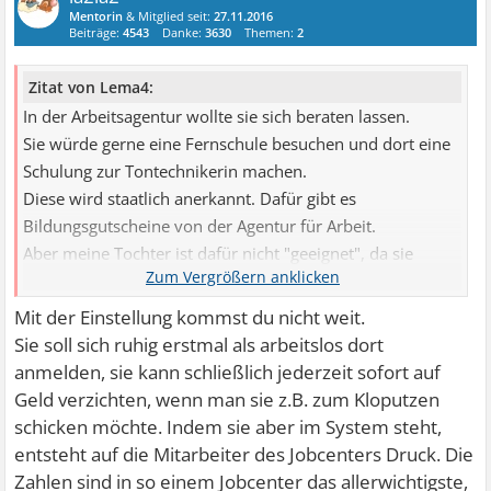
Mentorin
& Mitglied seit:
27.11.2016
Beiträge:
4543
Danke:
3630
Themen:
2
Zitat von Lema4:
In der Arbeitsagentur wollte sie sich beraten lassen.
Sie würde gerne eine Fernschule besuchen und dort eine
Schulung zur Tontechnikerin machen.
Diese wird staatlich anerkannt. Dafür gibt es
Bildungsgutscheine von der Agentur für Arbeit.
Aber meine Tochter ist dafür nicht "geeignet", da sie
weder arbeitslos ist, oder gefährdet ist arbeitslos zu
werden.
Mit der Einstellung kommst du nicht weit.
Das ist man ja nur, wenn man mal gearbeitet hat.
Sie soll sich ruhig erstmal als arbeitslos dort
Also mal wieder die A Karte gezogen..
anmelden, sie kann schließlich jederzeit sofort auf
Wie immer!
Geld verzichten, wenn man sie z.B. zum Kloputzen
schicken möchte. Indem sie aber im System steht,
entsteht auf die Mitarbeiter des Jobcenters Druck. Die
Zahlen sind in so einem Jobcenter das allerwichtigste,