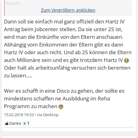
Sprich..
mit Freundinnen ein Eis essen gehen, in die Disco, etc...,
dies auch umsetzen kann?
Dann soll sie einfach mal ganz offiziell den Hartz IV
Antrag beim Jobcenter stellen. Da sie unter 25 ist,
wird man die Einkünfte von den Eltern anschauen.
Abhängig vom Einkommen der Eltern gibt es dann
Hartz IV oder auch nicht. Und ab 25 können die Eltern
auch Millionäre sein und es gibt trotzdem Hartz IV
Oder halt als arbeitsunfähig versuchen sich berenten
zu lassen.....
Wer es schafft in eine Disco zu gehen, der sollte es
mindestens schaffen ne Ausbildung im Reha
Programm zu machen
15.02.2018 19:33
•
x 1