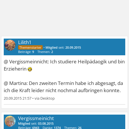
Lilith1
•
Mitglied
seit:
20.09.2015
Beiträge:
9
Themen:
2
@ Vergissmeinnicht: Ich studiere Heilpädaogik und bin
Erzieherin
@ Martina: Den zweiten Termin habe ich abgesagt, da
ich die Kraft leider nicht nochmal aufbringen konnte.
20.09.2015 21:57
•
Vergissmeinicht
Mitglied
seit:
03.08.2015
Beiträge:
6943
Danke:
1374
Themen:
26