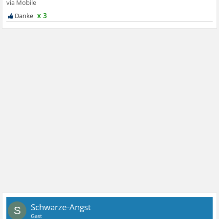
x 3
Schwarze-Angst
S
Gast