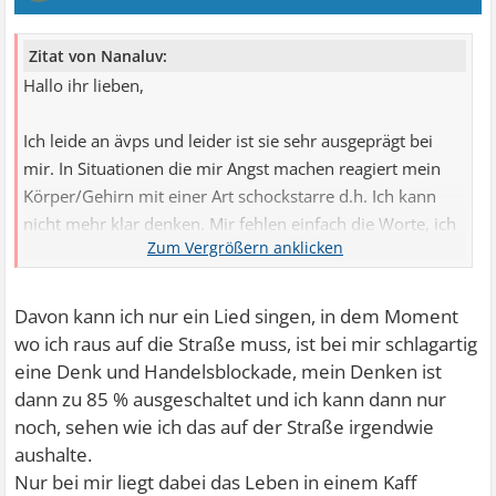
Zitat von Nanaluv:
Hallo ihr lieben,
Ich leide an ävps und leider ist sie sehr ausgeprägt bei
mir. In Situationen die mir Angst machen reagiert mein
Körper/Gehirn mit einer Art schockstarre d.h. Ich kann
nicht mehr klar denken. Mir fehlen einfach die Worte, ich
werde also stumm und habe dabei einen entsprechenden
Gesichtsausdruck
Davon kann ich nur ein Lied singen, in dem Moment
Für die Menschen um mich rum muss das schon sehr
wo ich raus auf die Straße muss, ist bei mir schlagartig
sehr komisch wirken ( deren Gesichter sehen dann
eine Denk und Handelsblockade, mein Denken ist
ähnlich aus wie meins
). Ganz schlimm wird es
dann zu 85 % ausgeschaltet und ich kann dann nur
natürlich wenn es um Nähe geht. Man kann sagen ich
noch, sehen wie ich das auf der Straße irgendwie
werde zu einem Brett. Für mich ist das natürlich die Hölle.
aushalte.
Nur bei mir liegt dabei das Leben in einem Kaff