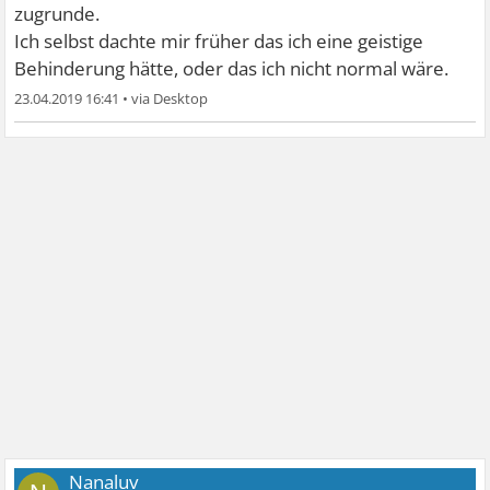
Kennt das jemand ? Und gibt es eine Möglichkeit das los
zugrunde.
zu werden? Ich kann mich ja mit rot werden oder zittern
Ich selbst dachte mir früher das ich eine geistige
abfinden , aber das ist schon ne Nummer zu viel! Es wirkt
Behinderung hätte, oder das ich nicht normal wäre.
in dem Moment wirklich wie ne Lähmung oder
23.04.2019 16:41
•
Behinderung.
Nanaluv