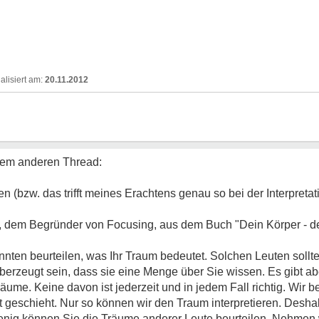
20.11.2012
einem anderen Thread:
en (bzw. das trifft meines Erachtens genau so bei der Interpretat
n, dem Begründer von Focusing, aus dem Buch "Dein Körper - d
önnten beurteilen, was Ihr Traum bedeutet. Solchen Leuten soll
berzeugt sein, dass sie eine Menge über Sie wissen. Es gibt ab
ume. Keine davon ist jederzeit und in jedem Fall richtig. Wir 
t geschieht. Nur so können wir den Traum interpretieren. Desh
enig können Sie die Träume anderer Leute beurteilen. Nehmen w