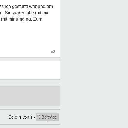
ss ich gestürzt war und am
 Sie waren alle mit mir
t mit mir umging. Zum
#3
Seite
1
von
1
•
3 Beiträge