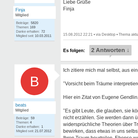
Liebe Grüße
Finja
Finja
Mitglied
Beiträge:
5820
Themen:
169
Danke erhalten:
72
15.08.2012 22:21
•
•
Mitglied seit:
10.03.2011
2 Antworten ↓
Ich zitiere mich mal selbst, aus 
B
"Vorsicht beim Träume interpretier
Hier ein Zitat von Eugene Gendli
beats
Mitglied
"Es gibt Leute, die glauben, sie k
nicht erzählen. Sie werden dann ü
Beiträge:
59
Themen:
4
widersprüchliche Theorien über Trä
Danke erhalten:
1
bewirken, dass etwas in uns selbs
Mitglied seit:
21.07.2012
Ihren Traum beurteilen. Ebenso w