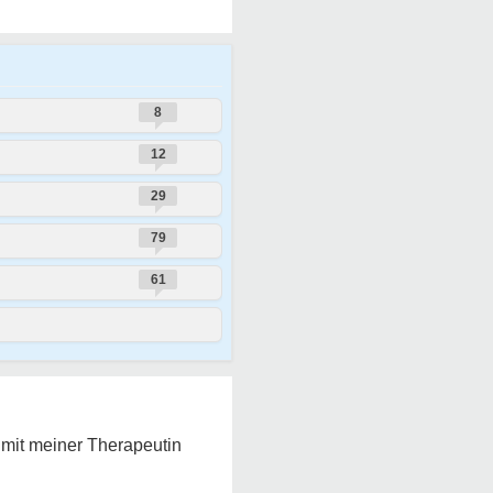
8
12
29
79
61
mit meiner Therapeutin