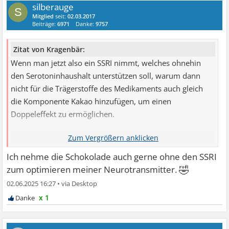
silberauge
S
Mitglied
seit:
02.03.2017
Beiträge:
6971
Danke:
9757
Zitat von Kragenbär:
Wenn man jetzt also ein SSRI nimmt, welches ohnehin
den Serotoninhaushalt unterstützen soll, warum dann
nicht für die Trägerstoffe des Medikaments auch gleich
die Komponente Kakao hinzufügen, um einen
Doppeleffekt zu ermöglichen.
Beta-Pharma hat das jetzt erfolgreich ausprobiert. Das
Produkt heißt Paroxetin SVM (Schoko-Vollmilch) und ist
Ich nehme die Schokolade auch gerne ohne den SSRI
außer der Kakao Komponente identisch dosiert.
🤣
zum optimieren meiner Neurotransmitter.
02.06.2025 16:27
•
x 1