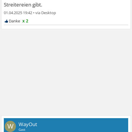
Streitereien gibt.
01.04.2025 19:42
•
x 2
WayOut
W
Gast