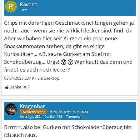
Ravena
R
Gast
Chips mit derartigen Geschmacksrichtungen gehen ja
noch... auch wenn sie nie wirklich lecker sind, find ich.
Aber wir haben hier seit Kurzem ein paar neue
Snackautomaten stehen, da gibt es einige
Kuriositäten... z.B. saure Gurken am Stiel mit
😰😵
Schokoüberzug... Urgs!
Wer kauft das denn und
findet es auch noch lecker?
03.04.2025 20:19
•
x 1
Kragenbär
•
Mitglied
seit:
19.03.2024
Beiträge:
282
Danke:
263
Themen:
1
Brrrrrr, also bei Gurken mit Schokoladenüberzug bin
ich auch raus.