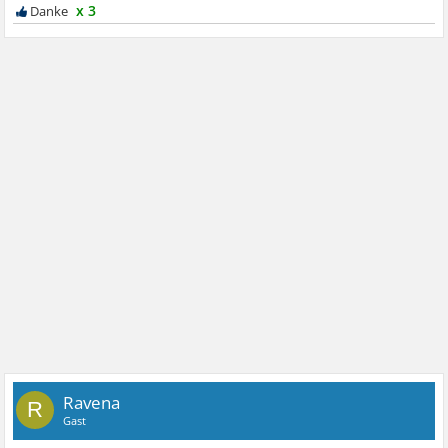
x 3
Ravena
R
Gast