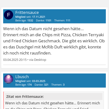
Frittensauce
F
Mitglied
seit:
17.11.2021
Beiträge:
1532
Danke:
1101
Themen:
111
Wenn ich das Datum nicht gesehen hätte…
Erinnert mich an die Chips mit Pizza, Chicken Terryaki
und Fried Chicken Geschmack. Die gibt es wirklich. Ob
es das Duschgel mit McRib Duft wirklich gibt, konnte
ich noch nicht rausfinden.
03.04.2025 20:15
•
Lbusch
Mitglied
seit:
03.03.2025
Beiträge:
174
Danke:
321
Themen:
3
Zitat von Frittensauce:
Wenn ich das Datum nicht gesehen hätte… Erinnert mich