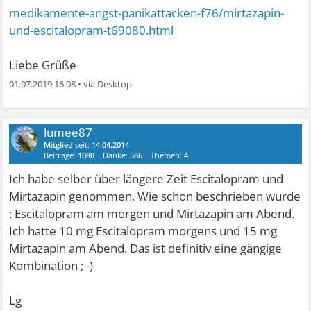
medikamente-angst-panikattacken-f76/mirtazapin-
und-escitalopram-t69080.html
Liebe Grüße
01.07.2019 16:08
•
lumee87
Mitglied
seit:
14.04.2014
Beiträge:
1080
Danke:
586
Themen:
4
Ich habe selber über längere Zeit Escitalopram und
Mirtazapin genommen. Wie schon beschrieben wurde
: Escitalopram am morgen und Mirtazapin am Abend.
Ich hatte 10 mg Escitalopram morgens und 15 mg
Mirtazapin am Abend. Das ist definitiv eine gängige
Kombination ; -)
Lg