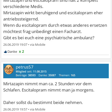
Mirtazapin und escitalopram sind halt 2 komplett
verschiedene Medis.
Mirtazapin wirkt beruhigend und escitalopram eher
antriebssteigernd.
Wenn du escitalopram durch etwas anderes ersetzen
möchtest frag unbedingt einen Facharzt.
Gibt es bei euch eine psychiatrische ambulanz?
26.06.2019 19:07
•
x 2
petrus57
Mitglied
seit:
11.08.2015
Beiträge:
38593
Danke:
35087
Themen:
165
Mirtazapin nimmt man ca. 2 Stunden vor dem
Schlafen. Escitalopram nimmt man ja morgens.
Daher sollst du bestimmt beide nehmen.
26.06.2019 19:57
•