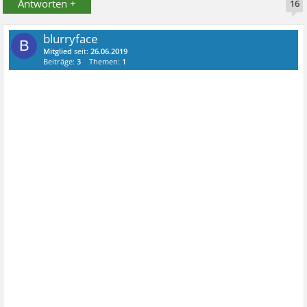
Antworten +
16
blurryface
B
Mitglied
seit:
26.06.2019
Beiträge:
3
Themen:
1