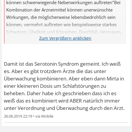
können schwerwiegende Nebenwirkungen auftreten"Bei
Kombination der Arzneimittel können unerwünschte
Wirkungen, die möglicherweise lebensbedrohlich sein
können, vermehrt auftreten wie beispielsweise starkes
Schwitzen, Übelkeit und Erbrechen, Durchfall, Herzrasen,
Kurzatmigkeit, Schwindel, Zittern, krampfartige
Muskelzuckungen, Unruhe, Verwirrtheit, Krampfanfälle
oder Fieber.Die Arzneimittel sollten nicht miteinander
kombiniert werden. Bitte sprechen Sie mit Ihrem Arzt
Damit ist das Serotonin Syndrom gemeint. Ich weiß
oder Apotheker darüber, welche Maßnahmen erforderlich
es. Aber es gibt trotzdem Ärzte die das unter
sind.Suchen Sie umgehend einen Arzt auf, wenn Sie eine
Überwachung kombinieren. Aber eben dann Mirta in
oder mehrere der beschriebenen unerwünschten
einer kleineren Dosis um Schlafstörungen zu
Wirkungen an sich beobachten."Quelle:
beheben. Daher habe ich geschrieben dass ich es
weiß das es kombiniert wird ABER natürlich immer
unter Verordnung und Überwachung durch den Arzt.
26.06.2019 22:19
•