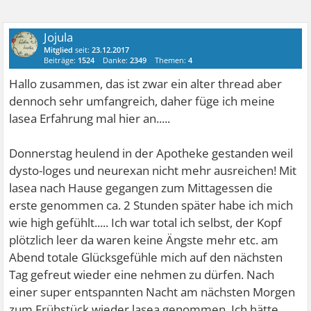
Jojula
Mitglied
seit:
23.12.2017
Beiträge:
1524
Danke:
2349
Themen:
4
Hallo zusammen, das ist zwar ein alter thread aber
dennoch sehr umfangreich, daher füge ich meine
lasea Erfahrung mal hier an.....
Donnerstag heulend in der Apotheke gestanden weil
dysto-loges und neurexan nicht mehr ausreichen! Mit
lasea nach Hause gegangen zum Mittagessen die
erste genommen ca. 2 Stunden später habe ich mich
wie high gefühlt..... Ich war total ich selbst, der Kopf
plötzlich leer da waren keine Ängste mehr etc. am
Abend totale Glücksgefühle mich auf den nächsten
Tag gefreut wieder eine nehmen zu dürfen. Nach
einer super entspannten Nacht am nächsten Morgen
zum Frühstück wieder lasea genommen. Ich hätte