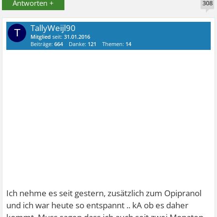
Antworten +
308
TallyWeijl90
T
Mitglied
seit:
31.01.2016
Beiträge:
664
Danke:
121
Themen:
14
Ich nehme es seit gestern, zusätzlich zum Opipranol
und ich war heute so entspannt .. kA ob es daher