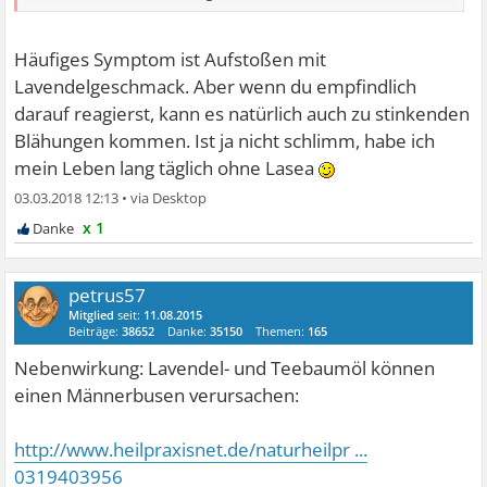
Häufiges Symptom ist Aufstoßen mit
Lavendelgeschmack. Aber wenn du empfindlich
darauf reagierst, kann es natürlich auch zu stinkenden
Blähungen kommen. Ist ja nicht schlimm, habe ich
mein Leben lang täglich ohne Lasea
03.03.2018 12:13
•
x 1
petrus57
Mitglied
seit:
11.08.2015
Beiträge:
38652
Danke:
35150
Themen:
165
Nebenwirkung: Lavendel- und Teebaumöl können
einen Männerbusen verursachen:
http://www.heilpraxisnet.de/naturheilpr ...
0319403956