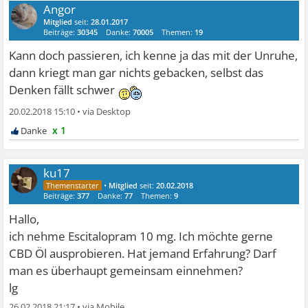
Angor
Mitglied
seit:
28.01.2017
Beiträge:
30345
Danke:
70005
Themen:
19
Kann doch passieren, ich kenne ja das mit der Unruhe,
dann kriegt man gar nichts gebacken, selbst das
Denken fällt schwer
20.02.2018 15:10
•
x 1
ku17
•
Mitglied
seit:
20.02.2018
Beiträge:
377
Danke:
77
Themen:
9
Hallo,
ich nehme Escitalopram 10 mg. Ich möchte gerne
CBD Öl ausprobieren. Hat jemand Erfahrung? Darf
man es überhaupt gemeinsam einnehmen?
lg
26.02.2018 21:17
•