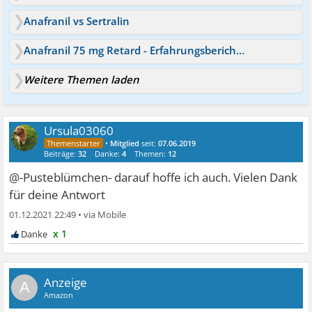
Anafranil vs Sertralin
Anafranil 75 mg Retard - Erfahrungsberichte?
Weitere Themen laden
Ursula03060
•
Mitglied
seit:
07.06.2019
Beiträge:
32
Danke:
4
Themen:
12
@-Pusteblümchen- darauf hoffe ich auch. Vielen Dank
für deine Antwort
01.12.2021 22:49
•
x 1
A