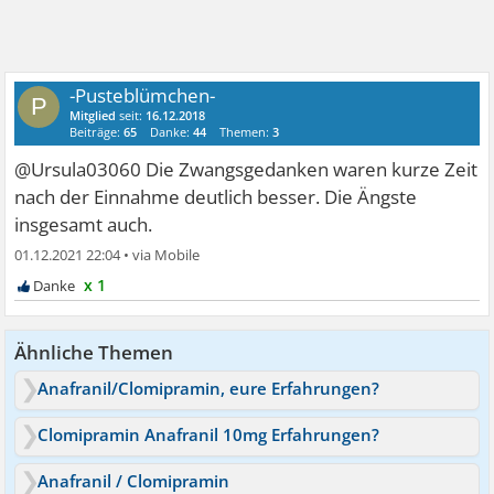
-Pusteblümchen-
P
Mitglied
seit:
16.12.2018
Beiträge:
65
Danke:
44
Themen:
3
@Ursula03060 Die Zwangsgedanken waren kurze Zeit
nach der Einnahme deutlich besser. Die Ängste
insgesamt auch.
01.12.2021 22:04
•
x 1
Ähnliche Themen
Anafranil/Clomipramin, eure Erfahrungen?
Clomipramin Anafranil 10mg Erfahrungen?
Anafranil / Clomipramin