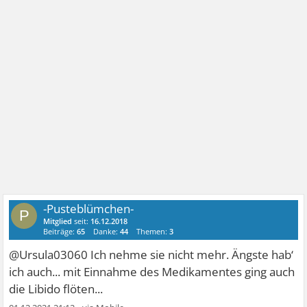
-Pusteblümchen-
P
Mitglied
seit:
16.12.2018
Beiträge:
65
Danke:
44
Themen:
3
@Ursula03060 Ich nehme sie nicht mehr. Ängste hab‘
ich auch... mit Einnahme des Medikamentes ging auch
die Libido flöten...