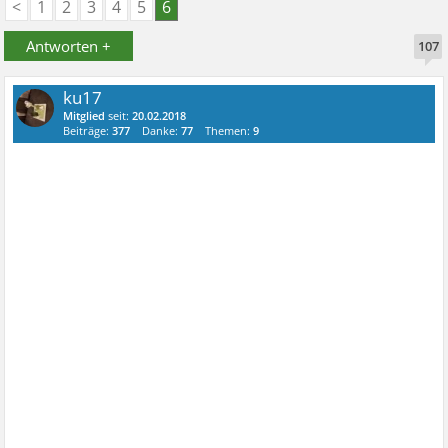
<
1
2
3
4
5
6
Antworten +
107
ku17
Mitglied
seit:
20.02.2018
Beiträge:
377
Danke:
77
Themen:
9